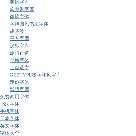
龚帆字库
施申财字库
微软字体
字神国风书法字体
胡晓波
平方字库
汉标字库
庞门正道
金梅字体
上首造字
GEETYPE极字和风字库
迷你字体
默陌字库
免费商用字体
书法字体
手机字体
日本字体
英文字体
字体大全