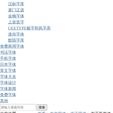
汉标字库
庞门正道
金梅字体
上首造字
GEETYPE极字和风字库
迷你字体
默陌字库
免费商用字体
书法字体
手机字体
日本字体
英文字体
字体大全
字体设计
字体新闻
免费字体
其他