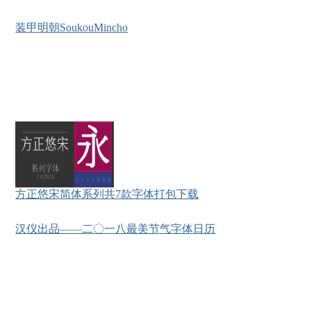
装甲明朝SoukouMincho
方正悠宋简体系列共7款字体打包下载
汉仪出品——二〇一八最美节气字体日历