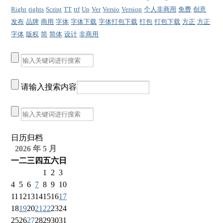
Right
rights
Script
TT
ttf
Up
Ver
Versio
Version
个人非商用
免费
创意
发布
品牌
商用
字体
字体下载
字体打包下载
打包
打包下载
方正
方正
字体
版权
简
简体
设计
非商用
请输入搜索内容
日历归档
2026 年 5 月
一
二
三
四
五
六
日
1
2
3
4
5
6
7
8
9
10
11
12
13
14
15
16
17
18
19
20
21
22
23
24
25
26
27
28
29
30
31