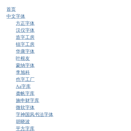
首页
中文字体
方正字体
汉仪字体
造字工房
锐字工房
华康字体
叶根友
蒙纳字体
李旭科
也字工厂
Aa字库
龚帆字库
施申财字库
微软字体
字神国风书法字体
胡晓波
平方字库