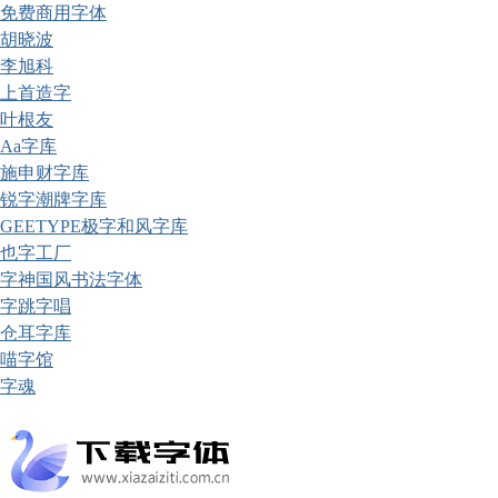
免费商用字体
胡晓波
李旭科
上首造字
叶根友
Aa字库
施申财字库
锐字潮牌字库
GEETYPE极字和风字库
也字工厂
字神国风书法字体
字跳字唱
仓耳字库
喵字馆
字魂