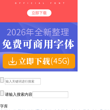
请输入搜索内容
字库