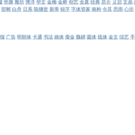
城
华康
雅坊
博洋
华文
金梅
金桥
创艺
全真
经典
昆仑
义启
文鼎
邯郸
白舟
日系
陈继世
新蒂
锐字
字体管家
南构
仓耳
思雨
心坊
报
广告
明朝体
卡通
书法
姚体
瘦金
魏碑
圆体
线体
金文
综艺
手