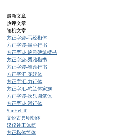
最新文章
热评文章
随机文章
方正字迹-写经楷体
方正字迹-墨尘行书
方正字迹-峻雅硬笔楷书
方正字迹-秀雅楷书
方正字迹-雅劲行书
方正字汇-花娱体
方正字汇-力行体
方正字汇-悠兰体家族
方正字迹-欢乐圆笔体
方正字迹-漫行体
SimHei.ttf
文悦古典明朝体
汉仪神工体简
方正楷体简体