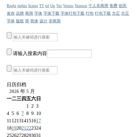
Right
rights
Script
TT
ttf
Up
Ver
Versio
Version
个人非商用
免费
创意
发布
品牌
商用
字体
字体下载
字体打包下载
打包
打包下载
方正
方正
字体
版权
简
简体
设计
非商用
请输入搜索内容
日历归档
2026 年 5 月
一
二
三
四
五
六
日
1
2
3
4
5
6
7
8
9
10
11
12
13
14
15
16
17
18
19
20
21
22
23
24
25
26
27
28
29
30
31