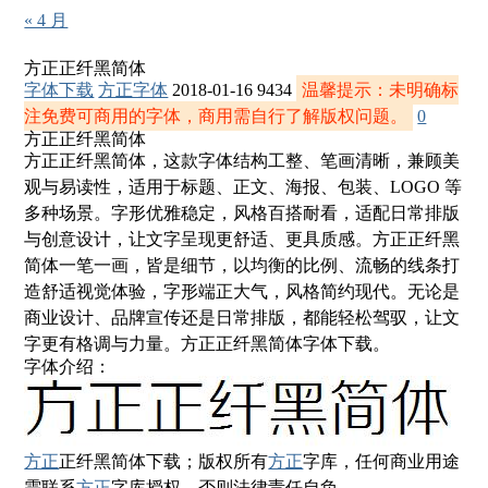
« 4 月
方正正纤黑简体
字体下载
方正字体
2018-01-16
9434
温馨提示：未明确标
注免费可商用的字体，商用需自行了解版权问题。
0
方正正纤黑简体
方正正纤黑简体，这款字体结构工整、笔画清晰，兼顾美
观与易读性，适用于标题、正文、海报、包装、LOGO 等
多种场景。字形优雅稳定，风格百搭耐看，适配日常排版
与创意设计，让文字呈现更舒适、更具质感。方正正纤黑
简体一笔一画，皆是细节，以均衡的比例、流畅的线条打
造舒适视觉体验，字形端正大气，风格简约现代。无论是
商业设计、品牌宣传还是日常排版，都能轻松驾驭，让文
字更有格调与力量。方正正纤黑简体字体下载。
字体介绍：
方正
正纤黑简体下载；版权所有
方正
字库，任何商业用途
需联系
方正
字库授权，否则法律责任自负。