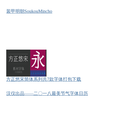
装甲明朝SoukouMincho
方正悠宋简体系列共7款字体打包下载
汉仪出品——二〇一八最美节气字体日历