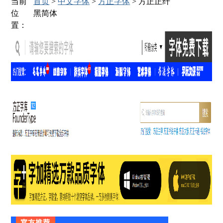
当前
首页
>
中文字体
>
方正字体
>
方正正纤
位
黑简体
置：