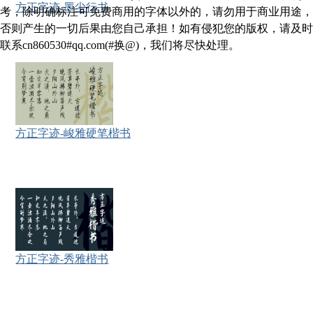
方正字迹-墨尘行书
考，除明确标注可免费商用的字体以外的，请勿用于商业用途，
否则产生的一切后果由您自己承担！如有侵犯您的版权，请及时
联系cn860530#qq.com(#换@)，我们将尽快处理。
方正字迹-峻雅硬笔楷书
方正字迹-秀雅楷书