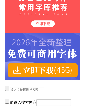
请输入搜索内容