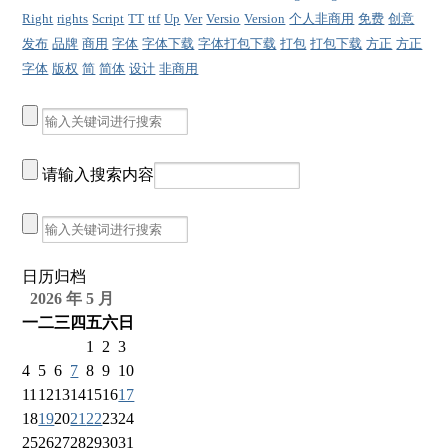
Right
rights
Script
TT
ttf
Up
Ver
Versio
Version
个人非商用
免费
创意
发布
品牌
商用
字体
字体下载
字体打包下载
打包
打包下载
方正
方正
字体
版权
简
简体
设计
非商用
请输入搜索内容
日历归档
2026 年 5 月
一
二
三
四
五
六
日
1
2
3
4
5
6
7
8
9
10
11
12
13
14
15
16
17
18
19
20
21
22
23
24
25
26
27
28
29
30
31