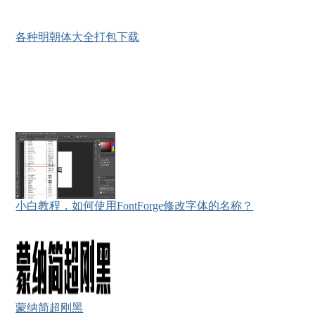
各种明朝体大全打包下载
小白教程，如何使用FontForge修改字体的名称？
蒙纳简超刚黑