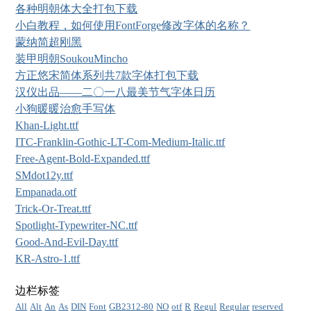
各种明朝体大全打包下载
小白教程，如何使用FontForge修改字体的名称？
蒙纳简超刚黑
装甲明朝SoukouMincho
方正悠宋简体系列共7款字体打包下载
汉仪出品——二〇一八最美节气字体日历
小狗暖暖治愈手写体
Khan-Light.ttf
ITC-Franklin-Gothic-LT-Com-Medium-Italic.ttf
Free-Agent-Bold-Expanded.ttf
SMdot12y.ttf
Empanada.otf
Trick-Or-Treat.ttf
Spotlight-Typewriter-NC.ttf
Good-And-Evil-Day.ttf
KR-Astro-1.ttf
边栏标签
All
Alt
An
As
DIN
Font
GB2312-80
NO
otf
R
Regul
Regular
reserved