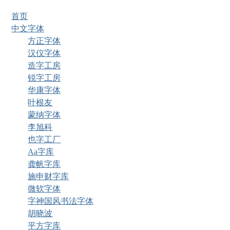
首页
中文字体
方正字体
汉仪字体
造字工房
锐字工房
华康字体
叶根友
蒙纳字体
李旭科
也字工厂
Aa字库
龚帆字库
施申财字库
微软字体
字神国风书法字体
胡晓波
平方字库