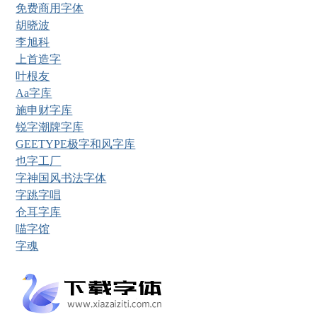
免费商用字体
胡晓波
李旭科
上首造字
叶根友
Aa字库
施申财字库
锐字潮牌字库
GEETYPE极字和风字库
也字工厂
字神国风书法字体
字跳字唱
仓耳字库
喵字馆
字魂