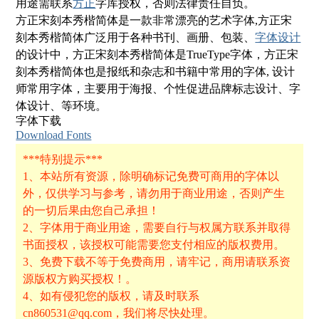
用途需联系
方正
字库授权，否则法律责任自负。
方正宋刻本秀楷简体是一款非常漂亮的艺术字体,方正宋
刻本秀楷简体广泛用于各种书刊、画册、包装、
字体设计
的设计中，方正宋刻本秀楷简体是TrueType字体，方正宋
刻本秀楷简体也是报纸和杂志和书籍中常用的字体, 设计
师常用字体，主要用于海报、个性促进品牌标志设计、字
体设计、等环境。
字体下载
Download Fonts
***特别提示
***
1、本站所有资源，除明确标记免费可商用的字体以
外，仅供学习与参考，请勿用于商业用途，否则产生
的一切后果由您自己承担！
2、字体用于商业用途，需要自行与权属方联系并取得
书面授权，该授权可能需要您支付相应的版权费用。
3、免费下载不等于免费商用，请牢记，
商用请联系资
源版权方购买授权！
。
4、如有侵犯您的版权，请及时联系
cn860531@qq.com，我们将尽快处理。