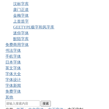
汉标字库
庞门正道
金梅字体
上首造字
GEETYPE极字和风字库
迷你字体
默陌字库
免费商用字体
书法字体
手机字体
日本字体
英文字体
字体大全
字体设计
字体新闻
免费字体
其他