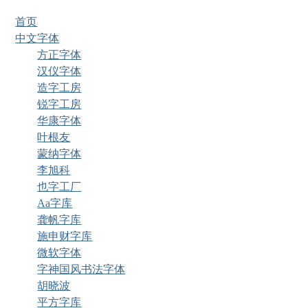
首页
中文字体
方正字体
汉仪字体
造字工房
锐字工房
华康字体
叶根友
蒙纳字体
李旭科
也字工厂
Aa字库
龚帆字库
施申财字库
微软字体
字神国风书法字体
胡晓波
平方字库