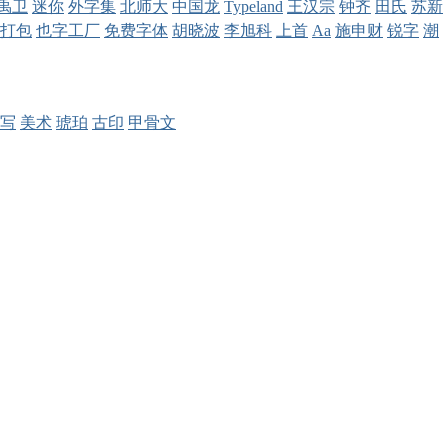
禹卫
迷你
外字集
北师大
中国龙
Typeland
王汉宗
钟齐
田氏
苏新
打包
也字工厂
免费字体
胡晓波
李旭科
上首
Aa
施申财
锐字
潮
写
美术
琥珀
古印
甲骨文