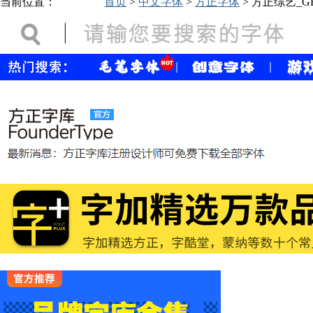
当前位置：
首页
>
中文字体
>
方正字体
>
方正综艺_G