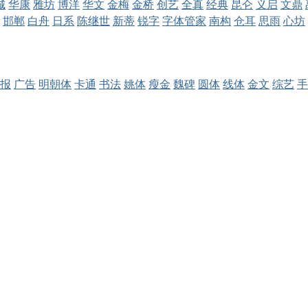
城
华康
雅坊
博洋
华文
金梅
金桥
创艺
全真
经典
昆仑
义启
文鼎
邯郸
白舟
日系
陈继世
新蒂
锐字
字体管家
南构
仓耳
思雨
心坊
报
广告
明朝体
卡通
书法
姚体
瘦金
魏碑
圆体
线体
金文
综艺
手