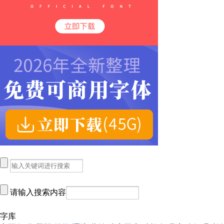
请输入搜索内容
字库