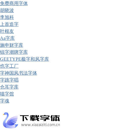
免费商用字体
胡晓波
李旭科
上首造字
叶根友
Aa字库
施申财字库
锐字潮牌字库
GEETYPE极字和风字库
也字工厂
字神国风书法字体
字跳字唱
仓耳字库
喵字馆
字魂