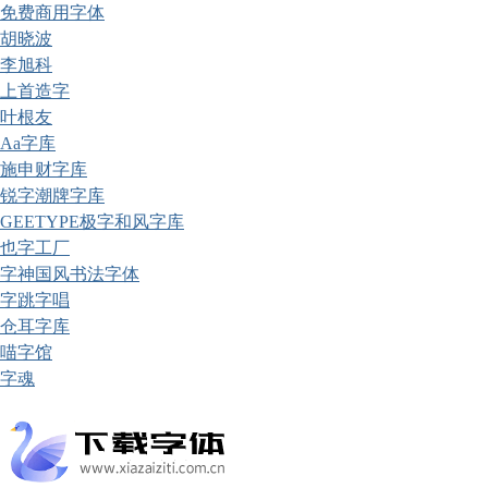
免费商用字体
胡晓波
李旭科
上首造字
叶根友
Aa字库
施申财字库
锐字潮牌字库
GEETYPE极字和风字库
也字工厂
字神国风书法字体
字跳字唱
仓耳字库
喵字馆
字魂