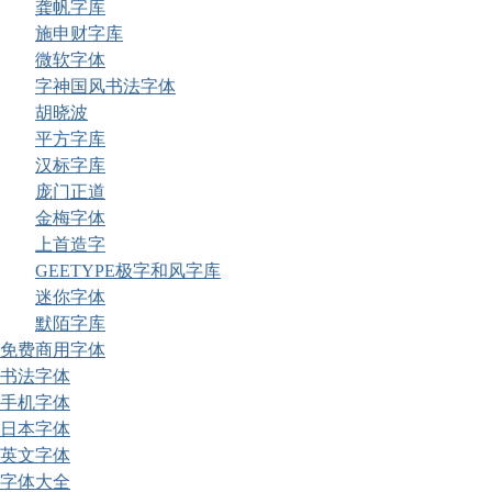
龚帆字库
施申财字库
微软字体
字神国风书法字体
胡晓波
平方字库
汉标字库
庞门正道
金梅字体
上首造字
GEETYPE极字和风字库
迷你字体
默陌字库
免费商用字体
书法字体
手机字体
日本字体
英文字体
字体大全