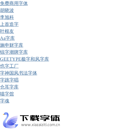
免费商用字体
胡晓波
李旭科
上首造字
叶根友
Aa字库
施申财字库
锐字潮牌字库
GEETYPE极字和风字库
也字工厂
字神国风书法字体
字跳字唱
仓耳字库
喵字馆
字魂