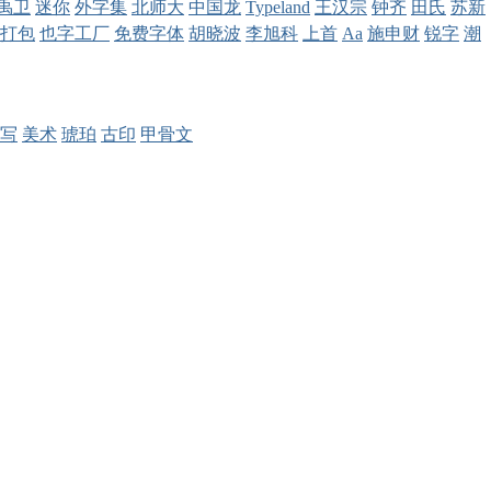
禹卫
迷你
外字集
北师大
中国龙
Typeland
王汉宗
钟齐
田氏
苏新
打包
也字工厂
免费字体
胡晓波
李旭科
上首
Aa
施申财
锐字
潮
写
美术
琥珀
古印
甲骨文