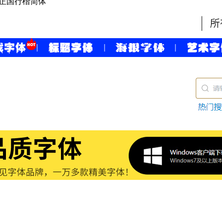
曾正国行楷简体