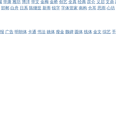
城
华康
雅坊
博洋
华文
金梅
金桥
创艺
全真
经典
昆仑
义启
文鼎
邯郸
白舟
日系
陈继世
新蒂
锐字
字体管家
南构
仓耳
思雨
心坊
报
广告
明朝体
卡通
书法
姚体
瘦金
魏碑
圆体
线体
金文
综艺
手