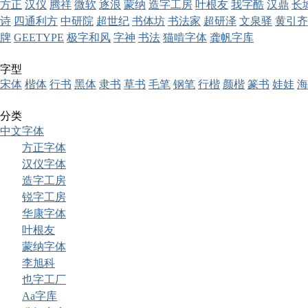
方正
汉仪
腾祥
微软
逐浪
蒙纳
造字工房
叶根友
我字酷
汉鼎
长
诗
四通利方
中研院
超世纪
书体坊
书法家
超研泽
文泉驿
黄引齐
牌
GEETYPE
极字和风
字神
书法
猫啃字体
龚帆字库
字型
宋体
楷体
行书
黑体
隶书
草书
毛笔
钢笔
行楷
颜楷
篆书
娃娃
海
分类
中文字体
方正字体
汉仪字体
造字工房
锐字工房
华康字体
叶根友
蒙纳字体
李旭科
也字工厂
Aa字库