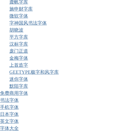
龚帆字库
施申财字库
微软字体
字神国风书法字体
胡晓波
平方字库
汉标字库
庞门正道
金梅字体
上首造字
GEETYPE极字和风字库
迷你字体
默陌字库
免费商用字体
书法字体
手机字体
日本字体
英文字体
字体大全