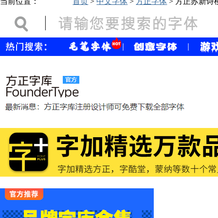
当前位置：
首页
>
中文字体
>
方正字体
>
方正苏新诗