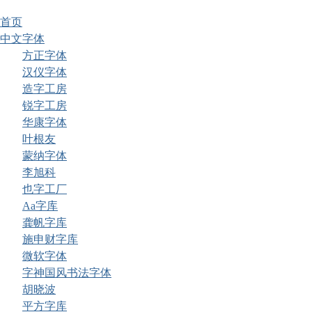
首页
中文字体
方正字体
汉仪字体
造字工房
锐字工房
华康字体
叶根友
蒙纳字体
李旭科
也字工厂
Aa字库
龚帆字库
施申财字库
微软字体
字神国风书法字体
胡晓波
平方字库