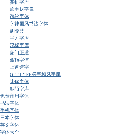
龚帆字库
施申财字库
微软字体
字神国风书法字体
胡晓波
平方字库
汉标字库
庞门正道
金梅字体
上首造字
GEETYPE极字和风字库
迷你字体
默陌字库
免费商用字体
书法字体
手机字体
日本字体
英文字体
字体大全