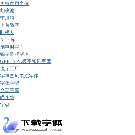
免费商用字体
胡晓波
李旭科
上首造字
叶根友
Aa字库
施申财字库
锐字潮牌字库
GEETYPE极字和风字库
也字工厂
字神国风书法字体
字跳字唱
仓耳字库
喵字馆
字魂