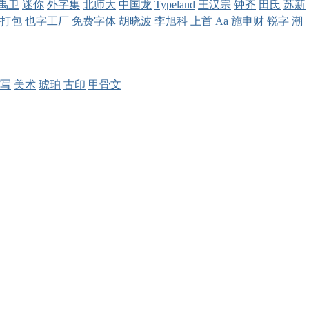
禹卫
迷你
外字集
北师大
中国龙
Typeland
王汉宗
钟齐
田氏
苏新
打包
也字工厂
免费字体
胡晓波
李旭科
上首
Aa
施申财
锐字
潮
写
美术
琥珀
古印
甲骨文