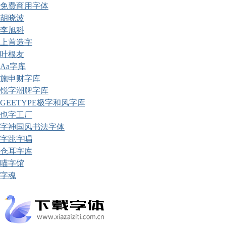
免费商用字体
胡晓波
李旭科
上首造字
叶根友
Aa字库
施申财字库
锐字潮牌字库
GEETYPE极字和风字库
也字工厂
字神国风书法字体
字跳字唱
仓耳字库
喵字馆
字魂