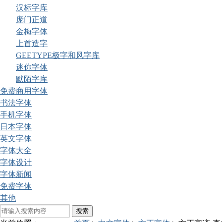
汉标字库
庞门正道
金梅字体
上首造字
GEETYPE极字和风字库
迷你字体
默陌字库
免费商用字体
书法字体
手机字体
日本字体
英文字体
字体大全
字体设计
字体新闻
免费字体
其他