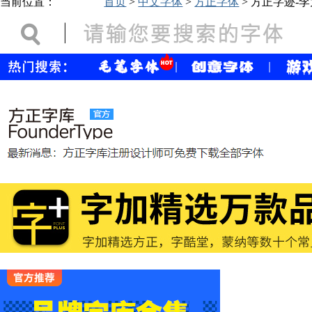
当前位置：
首页
>
中文字体
>
方正字体
>
方正字迹-