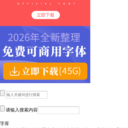
请输入搜索内容
字库