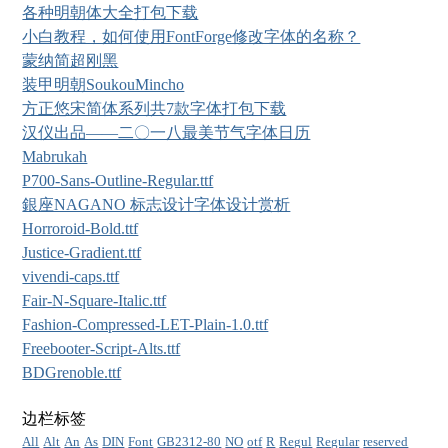
各种明朝体大全打包下载
小白教程，如何使用FontForge修改字体的名称？
蒙纳简超刚黑
装甲明朝SoukouMincho
方正悠宋简体系列共7款字体打包下载
汉仪出品——二〇一八最美节气字体日历
Mabrukah
P700-Sans-Outline-Regular.ttf
銀座NAGANO 标志设计字体设计赏析
Horroroid-Bold.ttf
Justice-Gradient.ttf
vivendi-caps.ttf
Fair-N-Square-Italic.ttf
Fashion-Compressed-LET-Plain-1.0.ttf
Freebooter-Script-Alts.ttf
BDGrenoble.ttf
边栏标签
All
Alt
An
As
DIN
Font
GB2312-80
NO
otf
R
Regul
Regular
reserved