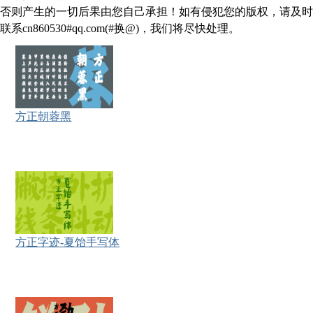
否则产生的一切后果由您自己承担！如有侵犯您的版权，请及时
联系cn860530#qq.com(#换@)，我们将尽快处理。
方正朝蓉黑
方正字迹-夏饴手写体