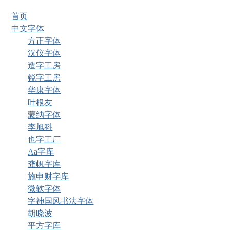
首页
中文字体
方正字体
汉仪字体
造字工房
锐字工房
华康字体
叶根友
蒙纳字体
李旭科
也字工厂
Aa字库
龚帆字库
施申财字库
微软字体
字神国风书法字体
胡晓波
平方字库