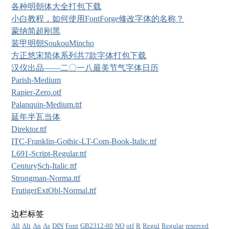
各种明朝体大全打包下载
小白教程，如何使用FontForge修改字体的名称？
蒙纳简超刚黑
装甲明朝SoukouMincho
方正悠宋简体系列共7款字体打包下载
汉仪出品——二〇一八最美节气字体日历
Parish-Medium
Rapier-Zero.otf
Palanquin-Medium.ttf
延年半瓦当体
Direktor.ttf
ITC-Franklin-Gothic-LT-Com-Book-Italic.ttf
L691-Script-Regular.ttf
CenturySch-Italic.ttf
Strongman-Norma.ttf
FrutigerExtObl-Normal.ttf
边栏标签
All
Alt
An
As
DIN
Font
GB2312-80
NO
otf
R
Regul
Regular
reserved