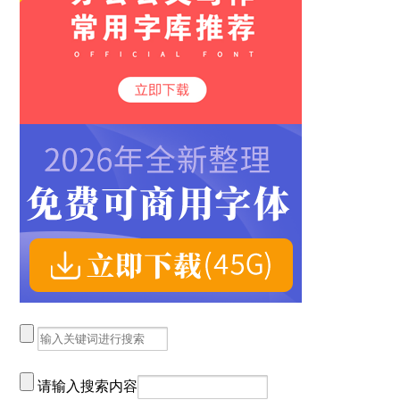
请输入搜索内容