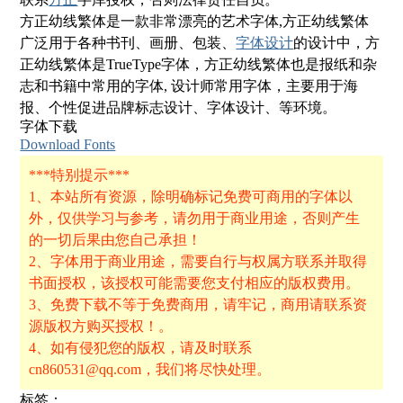
方正幼线繁体是一款非常漂亮的艺术字体,方正幼线繁体
广泛用于各种书刊、画册、包装、
字体设计
的设计中，方
正幼线繁体是TrueType字体，方正幼线繁体也是报纸和杂
志和书籍中常用的字体, 设计师常用字体，主要用于海
报、个性促进品牌标志设计、字体设计、等环境。
字体下载
Download Fonts
***特别提示
***
1、本站所有资源，除明确标记免费可商用的字体以
外，仅供学习与参考，请勿用于商业用途，否则产生
的一切后果由您自己承担！
2、字体用于商业用途，需要自行与权属方联系并取得
书面授权，该授权可能需要您支付相应的版权费用。
3、免费下载不等于免费商用，请牢记，
商用请联系资
源版权方购买授权！
。
4、如有侵犯您的版权，请及时联系
cn860531@qq.com，我们将尽快处理。
标签：