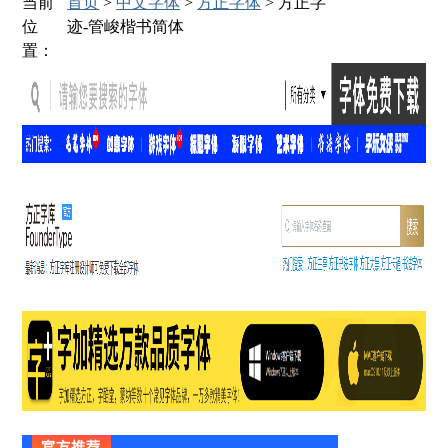
当前
首页
>
中文字体
>
方正字体
>
方正字
位
迹-管峻楷书简体
置：