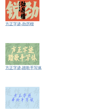
方正字迹-劲厉楷
方正字迹-踏歌手写体