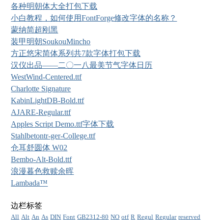
各种明朝体大全打包下载
小白教程，如何使用FontForge修改字体的名称？
蒙纳简超刚黑
装甲明朝SoukouMincho
方正悠宋简体系列共7款字体打包下载
汉仪出品——二〇一八最美节气字体日历
WestWind-Centered.ttf
Charlotte Signature
KabinLightDB-Bold.ttf
AJARE-Regular.ttf
Apples Script Demo.ttf字体下载
Stahlbetontr-ger-College.ttf
仓耳舒圆体 W02
Bembo-Alt-Bold.ttf
浪漫暮色救赎余晖
Lambada™
边栏标签
All
Alt
An
As
DIN
Font
GB2312-80
NO
otf
R
Regul
Regular
reserved