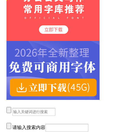
请输入搜索内容