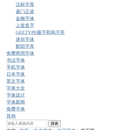
汉标字库
庞门正道
金梅字体
上首造字
GEETYPE极字和风字库
迷你字体
默陌字库
免费商用字体
书法字体
手机字体
日本字体
英文字体
字体大全
字体设计
字体新闻
免费字体
其他