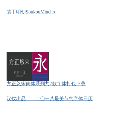
装甲明朝SoukouMincho
方正悠宋简体系列共7款字体打包下载
汉仪出品——二〇一八最美节气字体日历