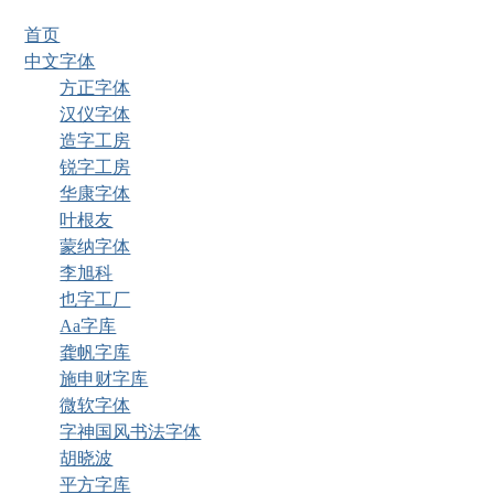
首页
中文字体
方正字体
汉仪字体
造字工房
锐字工房
华康字体
叶根友
蒙纳字体
李旭科
也字工厂
Aa字库
龚帆字库
施申财字库
微软字体
字神国风书法字体
胡晓波
平方字库