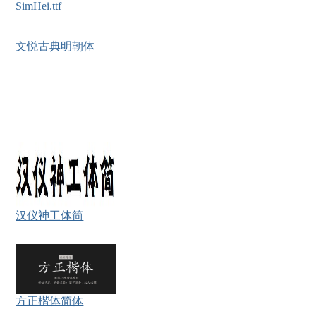
SimHei.ttf
文悦古典明朝体
汉仪神工体简
方正楷体简体