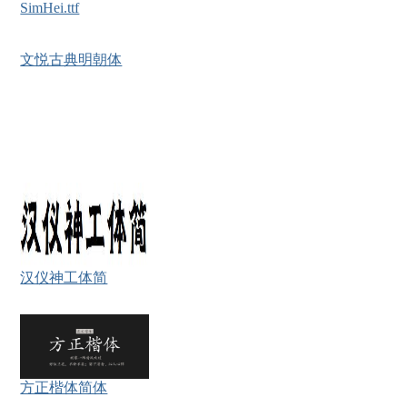
SimHei.ttf
文悦古典明朝体
汉仪神工体简
方正楷体简体