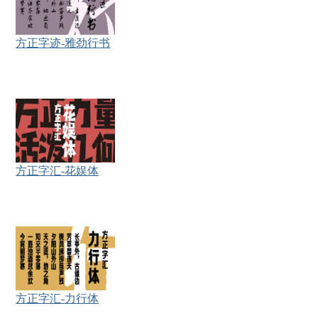
方正字迹-雅劲行书
方正字汇-花娱体
方正字汇-力行体