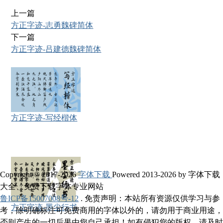
上一篇
方正字迹-志勇魏碑简体
下一篇
方正字迹-吕建德魏碑简体
方正字迹-写经楷体
Copyright © 2017-2026
字体下载
Powered 2013-2026 by 字体下载
大全、免费下载字体专业网站
鲁ICP备15007008号-12
. 免责声明：本站所有资源仅供学习与参
方正字迹-墨尘行书
考，除明确标注可免费商用的字体以外的，请勿用于商业用途，
否则产生的一切后果由您自己承担！如有侵犯您的版权，请及时