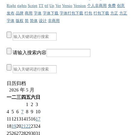
Right
rights
Script
TT
ttf
Up
Ver
Versio
Version
个人非商用
免费
创意
发布
品牌
商用
字体
字体下载
字体打包下载
打包
打包下载
方正
方正
字体
版权
简
简体
设计
非商用
请输入搜索内容
日历归档
2026 年 5 月
一
二
三
四
五
六
日
1
2
3
4
5
6
7
8
9
10
11
12
13
14
15
16
17
18
19
20
21
22
23
24
25
26
27
28
29
30
31