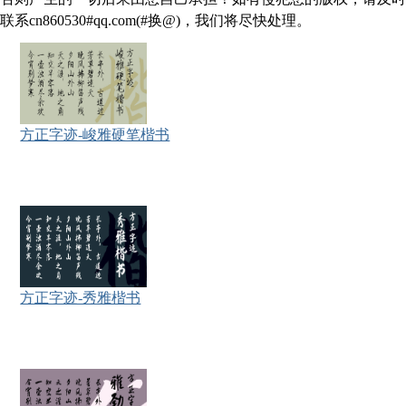
联系cn860530#qq.com(#换@)，我们将尽快处理。
方正字迹-峻雅硬笔楷书
方正字迹-秀雅楷书