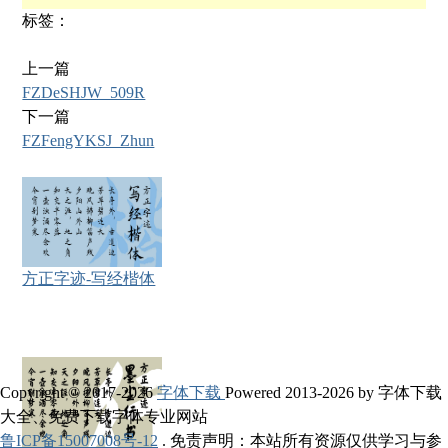
标签：
上一篇
FZDeSHJW_509R
下一篇
FZFengYKSJ_Zhun
方正字迹-写经楷体
Copyright © 2017-2026
字体下载
Powered 2013-2026 by 字体下载
大全、免费下载字体专业网站
鲁ICP备15007008号-12
. 免责声明：本站所有资源仅供学习与参