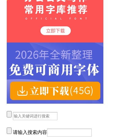
请输入搜索内容