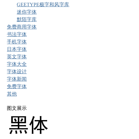
GEETYPE极字和风字库
迷你字体
默陌字库
免费商用字体
书法字体
手机字体
日本字体
英文字体
字体大全
字体设计
字体新闻
免费字体
其他
图文展示