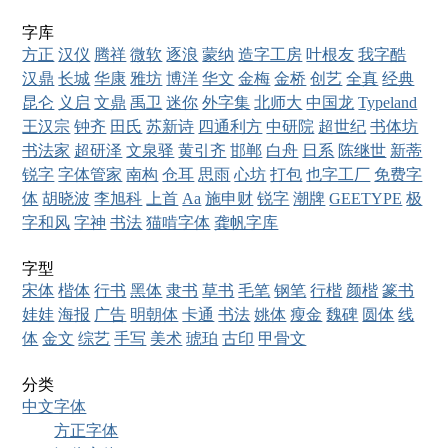
字库
方正
汉仪
腾祥
微软
逐浪
蒙纳
造字工房
叶根友
我字酷
汉鼎
长城
华康
雅坊
博洋
华文
金梅
金桥
创艺
全真
经典
昆仑
义启
文鼎
禹卫
迷你
外字集
北师大
中国龙
Typeland
王汉宗
钟齐
田氏
苏新诗
四通利方
中研院
超世纪
书体坊
书法家
超研泽
文泉驿
黄引齐
邯郸
白舟
日系
陈继世
新蒂
锐字
字体管家
南构
仓耳
思雨
心坊
打包
也字工厂
免费字
体
胡晓波
李旭科
上首
Aa
施申财
锐字
潮牌
GEETYPE
极
字和风
字神
书法
猫啃字体
龚帆字库
字型
宋体
楷体
行书
黑体
隶书
草书
毛笔
钢笔
行楷
颜楷
篆书
娃娃
海报
广告
明朝体
卡通
书法
姚体
瘦金
魏碑
圆体
线
体
金文
综艺
手写
美术
琥珀
古印
甲骨文
分类
中文字体
方正字体