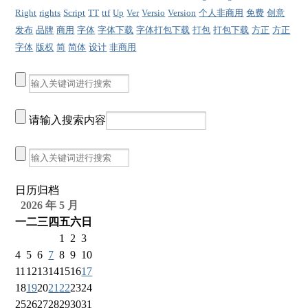
Right
rights
Script
TT
ttf
Up
Ver
Versio
Version
个人非商用
免费
创意
发布
品牌
商用
字体
字体下载
字体打包下载
打包
打包下载
方正
方正
字体
版权
简
简体
设计
非商用
请输入搜索内容
日历归档
2026 年 5 月
一
二
三
四
五
六
日
1
2
3
4
5
6
7
8
9
10
11
12
13
14
15
16
17
18
19
20
21
22
23
24
25
26
27
28
29
30
31