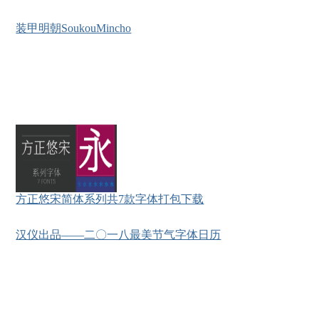
装甲明朝SoukouMincho
方正悠宋简体系列共7款字体打包下载
汉仪出品——二〇一八最美节气字体日历