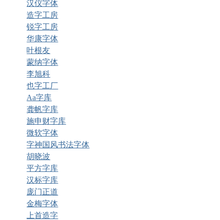
汉仪字体
造字工房
锐字工房
华康字体
叶根友
蒙纳字体
李旭科
也字工厂
Aa字库
龚帆字库
施申财字库
微软字体
字神国风书法字体
胡晓波
平方字库
汉标字库
庞门正道
金梅字体
上首造字