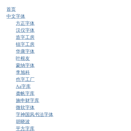
首页
中文字体
方正字体
汉仪字体
造字工房
锐字工房
华康字体
叶根友
蒙纳字体
李旭科
也字工厂
Aa字库
龚帆字库
施申财字库
微软字体
字神国风书法字体
胡晓波
平方字库