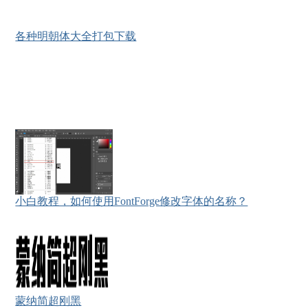
各种明朝体大全打包下载
小白教程，如何使用FontForge修改字体的名称？
蒙纳简超刚黑