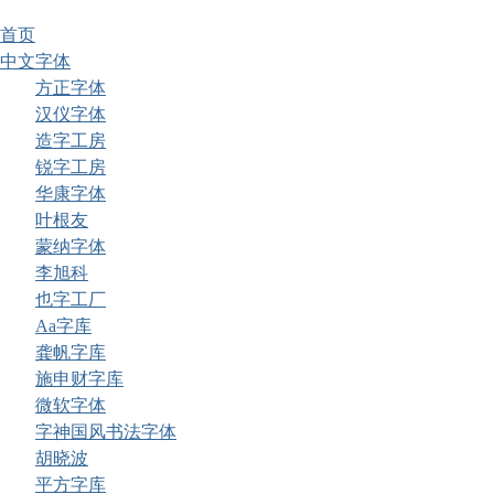
首页
中文字体
方正字体
汉仪字体
造字工房
锐字工房
华康字体
叶根友
蒙纳字体
李旭科
也字工厂
Aa字库
龚帆字库
施申财字库
微软字体
字神国风书法字体
胡晓波
平方字库