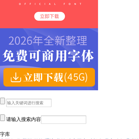
请输入搜索内容
字库