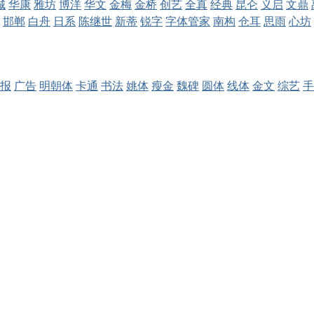
城
华康
雅坊
博洋
华文
金梅
金桥
创艺
全真
经典
昆仑
义启
文鼎
邯郸
白舟
日系
陈继世
新蒂
锐字
字体管家
南构
仓耳
思雨
心坊
报
广告
明朝体
卡通
书法
姚体
瘦金
魏碑
圆体
线体
金文
综艺
手