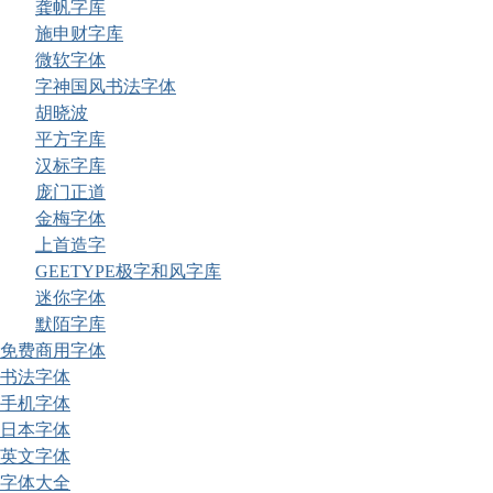
龚帆字库
施申财字库
微软字体
字神国风书法字体
胡晓波
平方字库
汉标字库
庞门正道
金梅字体
上首造字
GEETYPE极字和风字库
迷你字体
默陌字库
免费商用字体
书法字体
手机字体
日本字体
英文字体
字体大全