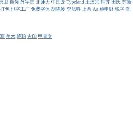
禹卫
迷你
外字集
北师大
中国龙
Typeland
王汉宗
钟齐
田氏
苏新
打包
也字工厂
免费字体
胡晓波
李旭科
上首
Aa
施申财
锐字
潮
写
美术
琥珀
古印
甲骨文