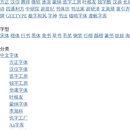
方正
汉仪
腾祥
微软
逐浪
蒙纳
造字工房
叶根友
我字酷
汉鼎
长
诗
四通利方
中研院
超世纪
书体坊
书法家
超研泽
文泉驿
黄引齐
牌
GEETYPE
极字和风
字神
书法
猫啃字体
龚帆字库
字型
宋体
楷体
行书
黑体
隶书
草书
毛笔
钢笔
行楷
颜楷
篆书
娃娃
海
分类
中文字体
方正字体
汉仪字体
造字工房
锐字工房
华康字体
叶根友
蒙纳字体
李旭科
也字工厂
Aa字库