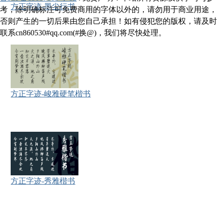
方正字迹-墨尘行书
考，除明确标注可免费商用的字体以外的，请勿用于商业用途，
否则产生的一切后果由您自己承担！如有侵犯您的版权，请及时
联系cn860530#qq.com(#换@)，我们将尽快处理。
方正字迹-峻雅硬笔楷书
方正字迹-秀雅楷书