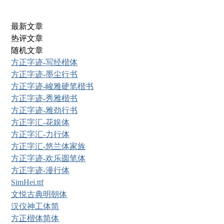
最新文章
热评文章
随机文章
方正字迹-写经楷体
方正字迹-墨尘行书
方正字迹-峻雅硬笔楷书
方正字迹-秀雅楷书
方正字迹-雅劲行书
方正字汇-花娱体
方正字汇-力行体
方正字汇-悠兰体家族
方正字迹-欢乐圆笔体
方正字迹-漫行体
SimHei.ttf
文悦古典明朝体
汉仪神工体简
方正楷体简体