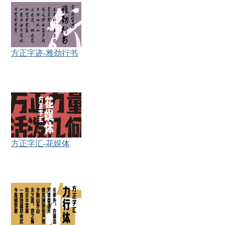
方正字迹-雅劲行书
方正字汇-花娱体