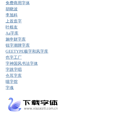
免费商用字体
胡晓波
李旭科
上首造字
叶根友
Aa字库
施申财字库
锐字潮牌字库
GEETYPE极字和风字库
也字工厂
字神国风书法字体
字跳字唱
仓耳字库
喵字馆
字魂