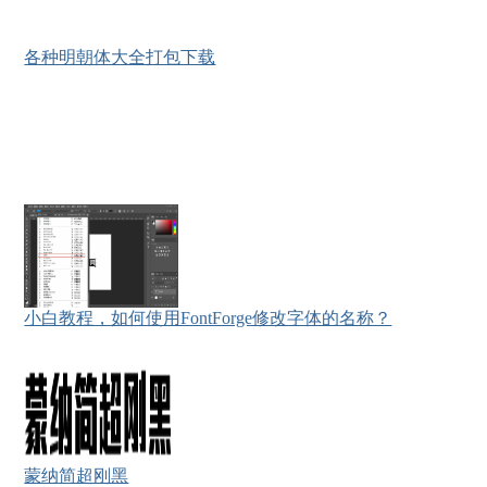
各种明朝体大全打包下载
小白教程，如何使用FontForge修改字体的名称？
蒙纳简超刚黑