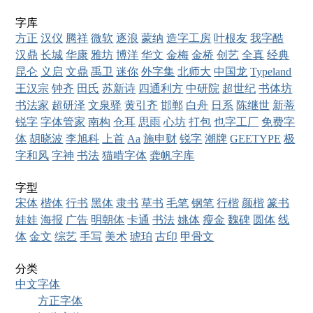
字库
方正
汉仪
腾祥
微软
逐浪
蒙纳
造字工房
叶根友
我字酷
汉鼎
长城
华康
雅坊
博洋
华文
金梅
金桥
创艺
全真
经典
昆仑
义启
文鼎
禹卫
迷你
外字集
北师大
中国龙
Typeland
王汉宗
钟齐
田氏
苏新诗
四通利方
中研院
超世纪
书体坊
书法家
超研泽
文泉驿
黄引齐
邯郸
白舟
日系
陈继世
新蒂
锐字
字体管家
南构
仓耳
思雨
心坊
打包
也字工厂
免费字
体
胡晓波
李旭科
上首
Aa
施申财
锐字
潮牌
GEETYPE
极
字和风
字神
书法
猫啃字体
龚帆字库
字型
宋体
楷体
行书
黑体
隶书
草书
毛笔
钢笔
行楷
颜楷
篆书
娃娃
海报
广告
明朝体
卡通
书法
姚体
瘦金
魏碑
圆体
线
体
金文
综艺
手写
美术
琥珀
古印
甲骨文
分类
中文字体
方正字体