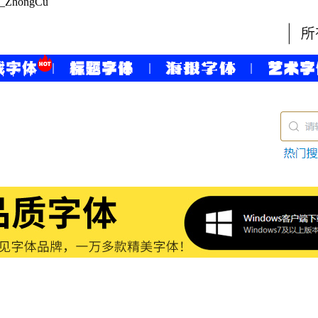
_ZhongCu