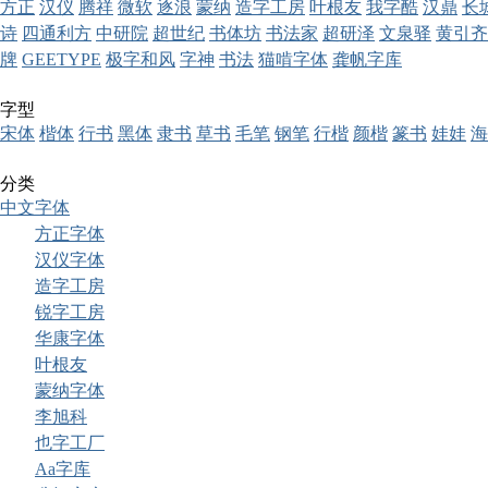
方正
汉仪
腾祥
微软
逐浪
蒙纳
造字工房
叶根友
我字酷
汉鼎
长
诗
四通利方
中研院
超世纪
书体坊
书法家
超研泽
文泉驿
黄引齐
牌
GEETYPE
极字和风
字神
书法
猫啃字体
龚帆字库
字型
宋体
楷体
行书
黑体
隶书
草书
毛笔
钢笔
行楷
颜楷
篆书
娃娃
海
分类
中文字体
方正字体
汉仪字体
造字工房
锐字工房
华康字体
叶根友
蒙纳字体
李旭科
也字工厂
Aa字库