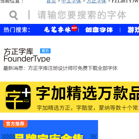
当前位置：
首页
>
中文字体
>
方正字体
>
FZLanTYJW