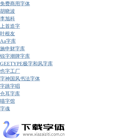
免费商用字体
胡晓波
李旭科
上首造字
叶根友
Aa字库
施申财字库
锐字潮牌字库
GEETYPE极字和风字库
也字工厂
字神国风书法字体
字跳字唱
仓耳字库
喵字馆
字魂