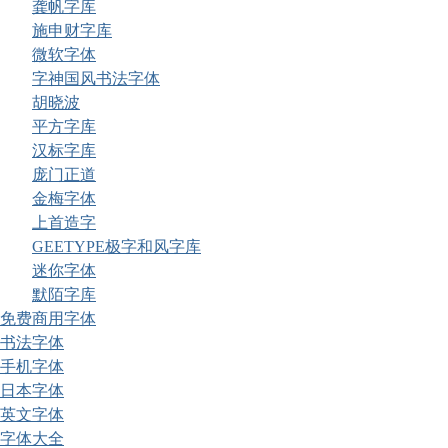
龚帆字库
施申财字库
微软字体
字神国风书法字体
胡晓波
平方字库
汉标字库
庞门正道
金梅字体
上首造字
GEETYPE极字和风字库
迷你字体
默陌字库
免费商用字体
书法字体
手机字体
日本字体
英文字体
字体大全