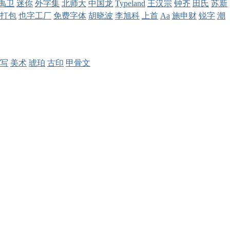
禹卫
迷你
外字集
北师大
中国龙
Typeland
王汉宗
钟齐
田氏
苏新
打包
也字工厂
免费字体
胡晓波
李旭科
上首
Aa
施申财
锐字
潮
写
美术
琥珀
古印
甲骨文