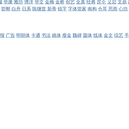
城
华康
雅坊
博洋
华文
金梅
金桥
创艺
全真
经典
昆仑
义启
文鼎
邯郸
白舟
日系
陈继世
新蒂
锐字
字体管家
南构
仓耳
思雨
心坊
报
广告
明朝体
卡通
书法
姚体
瘦金
魏碑
圆体
线体
金文
综艺
手