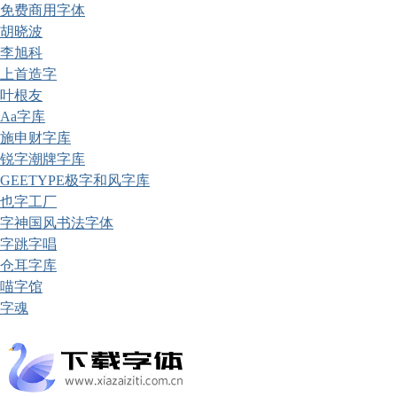
免费商用字体
胡晓波
李旭科
上首造字
叶根友
Aa字库
施申财字库
锐字潮牌字库
GEETYPE极字和风字库
也字工厂
字神国风书法字体
字跳字唱
仓耳字库
喵字馆
字魂