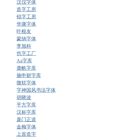
汉仪字体
造字工房
锐字工房
华康字体
叶根友
蒙纳字体
李旭科
也字工厂
Aa字库
龚帆字库
施申财字库
微软字体
字神国风书法字体
胡晓波
平方字库
汉标字库
庞门正道
金梅字体
上首造字