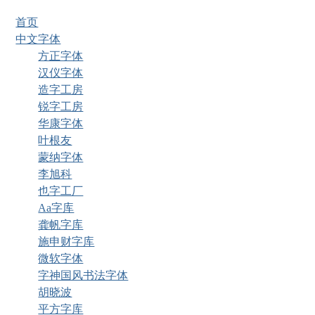
首页
中文字体
方正字体
汉仪字体
造字工房
锐字工房
华康字体
叶根友
蒙纳字体
李旭科
也字工厂
Aa字库
龚帆字库
施申财字库
微软字体
字神国风书法字体
胡晓波
平方字库