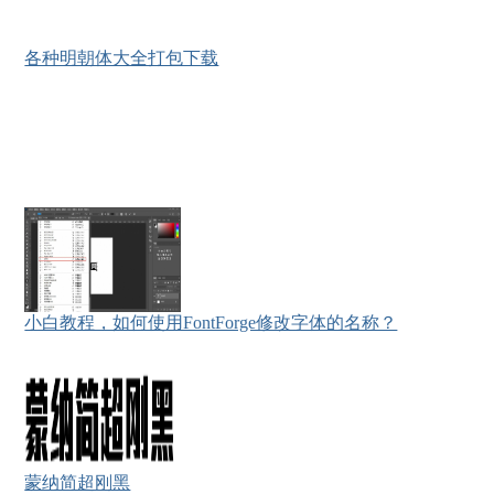
各种明朝体大全打包下载
小白教程，如何使用FontForge修改字体的名称？
蒙纳简超刚黑