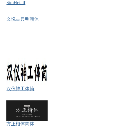
SimHei.ttf
文悦古典明朝体
汉仪神工体简
方正楷体简体