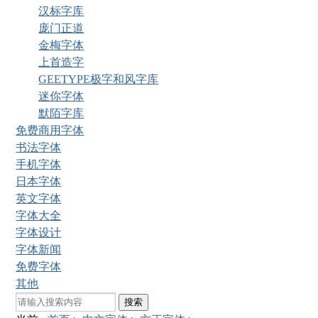
汉标字库
庞门正道
金梅字体
上首造字
GEETYPE极字和风字库
迷你字体
默陌字库
免费商用字体
书法字体
手机字体
日本字体
英文字体
字体大全
字体设计
字体新闻
免费字体
其他