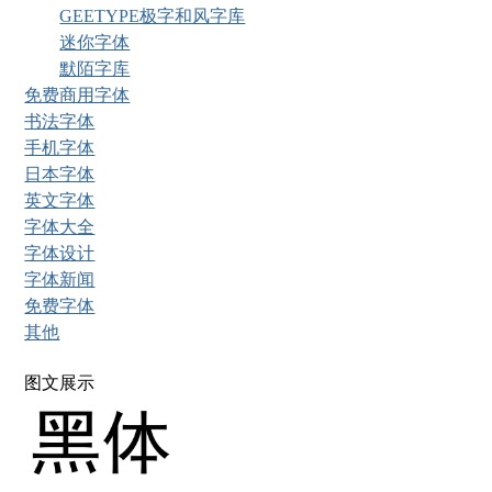
GEETYPE极字和风字库
迷你字体
默陌字库
免费商用字体
书法字体
手机字体
日本字体
英文字体
字体大全
字体设计
字体新闻
免费字体
其他
图文展示