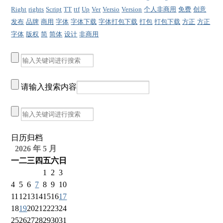
Right
rights
Script
TT
ttf
Up
Ver
Versio
Version
个人非商用
免费
创意
发布
品牌
商用
字体
字体下载
字体打包下载
打包
打包下载
方正
方正
字体
版权
简
简体
设计
非商用
请输入搜索内容
日历归档
2026 年 5 月
一
二
三
四
五
六
日
1
2
3
4
5
6
7
8
9
10
11
12
13
14
15
16
17
18
19
20
21
22
23
24
25
26
27
28
29
30
31