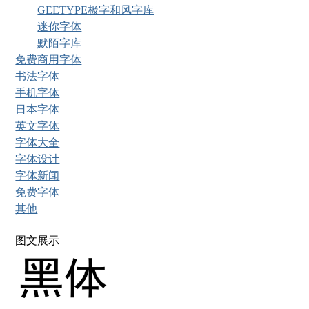
GEETYPE极字和风字库
迷你字体
默陌字库
免费商用字体
书法字体
手机字体
日本字体
英文字体
字体大全
字体设计
字体新闻
免费字体
其他
图文展示