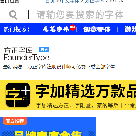
当前位置：
首页
>
中文字体
>
方正字体
>
FZL2K