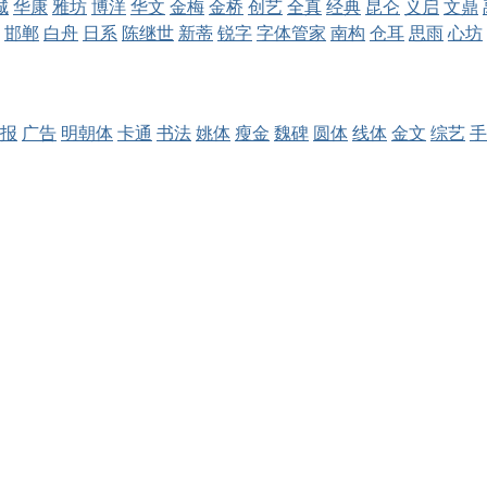
城
华康
雅坊
博洋
华文
金梅
金桥
创艺
全真
经典
昆仑
义启
文鼎
邯郸
白舟
日系
陈继世
新蒂
锐字
字体管家
南构
仓耳
思雨
心坊
报
广告
明朝体
卡通
书法
姚体
瘦金
魏碑
圆体
线体
金文
综艺
手