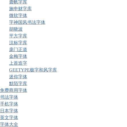
龚帆字库
施申财字库
微软字体
字神国风书法字体
胡晓波
平方字库
汉标字库
庞门正道
金梅字体
上首造字
GEETYPE极字和风字库
迷你字体
默陌字库
免费商用字体
书法字体
手机字体
日本字体
英文字体
字体大全