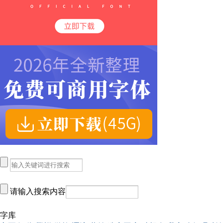
请输入搜索内容
字库