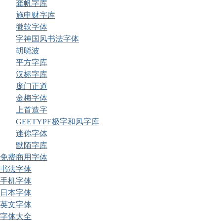
龚帆字库
施申财字库
微软字体
字神国风书法字体
胡晓波
平方字库
汉标字库
庞门正道
金梅字体
上首造字
GEETYPE极字和风字库
迷你字体
默陌字库
免费商用字体
书法字体
手机字体
日本字体
英文字体
字体大全