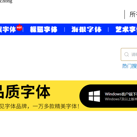
Zhong