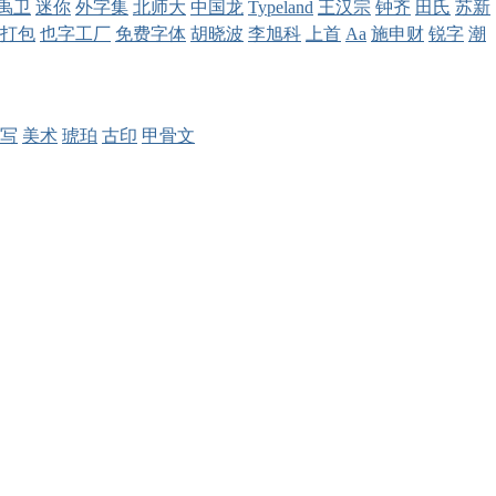
禹卫
迷你
外字集
北师大
中国龙
Typeland
王汉宗
钟齐
田氏
苏新
打包
也字工厂
免费字体
胡晓波
李旭科
上首
Aa
施申财
锐字
潮
写
美术
琥珀
古印
甲骨文