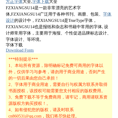
方正
字体
大全,
字体下载
大全
FZXIANGSU14是一款非常漂亮的艺术字
体,FZXIANGSU14广泛用于各种书刊、画册、包装、
字体
设计
的设计中，FZXIANGSU14是TrueType字体，
FZXIANGSU14也是报纸和杂志和书籍中常用的字体, 设
计师常用字体，主要用于海报、个性促进品牌标志设计、
字体设计、等环境。
字体下载
Download Fonts
***特别提示
***
1、本站所有资源，除明确标记免费可商用的字体以
外，仅供学习与参考，请勿用于商业用途，否则产生
的一切后果由您自己承担！
2、字体用于商业用途，需要自行与权属方联系并取得
书面授权，该授权可能需要您支付相应的版权费用。
3、免费下载不等于免费商用，请牢记，
商用请联系资
源版权方购买授权！
。
4、如有侵犯您的版权，请及时联系
cn860531@qq.com，我们将尽快处理。