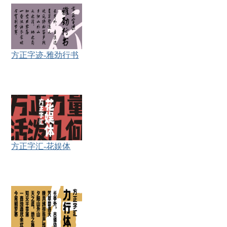
方正字迹-雅劲行书
方正字汇-花娱体