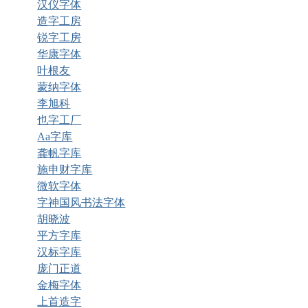
汉仪字体
造字工房
锐字工房
华康字体
叶根友
蒙纳字体
李旭科
也字工厂
Aa字库
龚帆字库
施申财字库
微软字体
字神国风书法字体
胡晓波
平方字库
汉标字库
庞门正道
金梅字体
上首造字