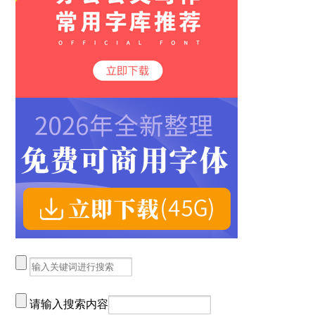
请输入搜索内容