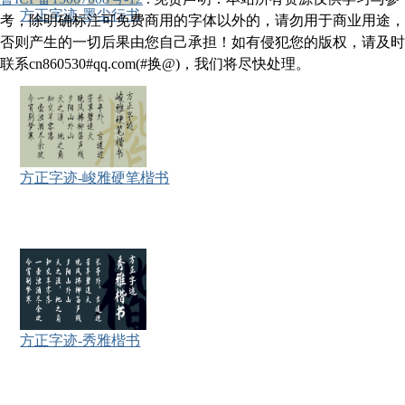
方正字迹-墨尘行书
考，除明确标注可免费商用的字体以外的，请勿用于商业用途，
否则产生的一切后果由您自己承担！如有侵犯您的版权，请及时
联系cn860530#qq.com(#换@)，我们将尽快处理。
方正字迹-峻雅硬笔楷书
方正字迹-秀雅楷书