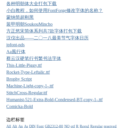
各种明朝体大全打包下载
小白教程，如何使用FontForge修改字体的名称？
蒙纳简超刚黑
装甲明朝SoukouMincho
方正悠宋简体系列共7款字体打包下载
汉仪出品——二〇一八最美节气字体日历
jpfont-nds
Aa風行体
蔡云汉硬笔行书繁书法字体
This-Little-Piggy.ttf
Rocket-Type-Leftalic.ttf
Brophy Script
Machine-Light-copy-1-.ttf
StitchCross-Regular.ttf
Humanist-521-Extra-Bold-Condensed-BT-copy-1-.ttf
Comicka-Bold
边栏标签
All
Alt
An
As
DIN
Font
GB2312-80
NO
otf
R
Regul
Regular
reserved