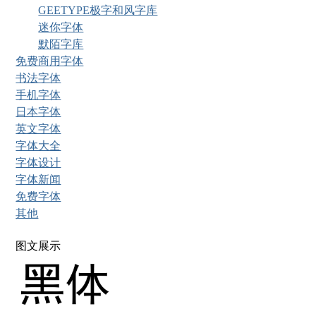
GEETYPE极字和风字库
迷你字体
默陌字库
免费商用字体
书法字体
手机字体
日本字体
英文字体
字体大全
字体设计
字体新闻
免费字体
其他
图文展示