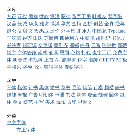
字库
方正
汉仪
腾祥
微软
逐浪
蒙纳
造字工房
叶根友
我字酷
汉鼎
长城
华康
雅坊
博洋
华文
金梅
金桥
创艺
全真
经典
昆仑
义启
文鼎
禹卫
迷你
外字集
北师大
中国龙
Typeland
王汉宗
钟齐
田氏
苏新诗
四通利方
中研院
超世纪
书体坊
书法家
超研泽
文泉驿
黄引齐
邯郸
白舟
日系
陈继世
新蒂
锐字
字体管家
南构
仓耳
思雨
心坊
打包
也字工厂
免费字
体
胡晓波
李旭科
上首
Aa
施申财
锐字
潮牌
GEETYPE
极
字和风
字神
书法
猫啃字体
龚帆字库
字型
宋体
楷体
行书
黑体
隶书
草书
毛笔
钢笔
行楷
颜楷
篆书
娃娃
海报
广告
明朝体
卡通
书法
姚体
瘦金
魏碑
圆体
线
体
金文
综艺
手写
美术
琥珀
古印
甲骨文
分类
中文字体
方正字体