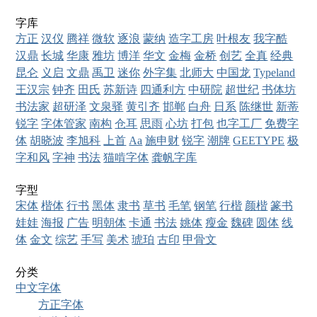
字库
方正
汉仪
腾祥
微软
逐浪
蒙纳
造字工房
叶根友
我字酷
汉鼎
长城
华康
雅坊
博洋
华文
金梅
金桥
创艺
全真
经典
昆仑
义启
文鼎
禹卫
迷你
外字集
北师大
中国龙
Typeland
王汉宗
钟齐
田氏
苏新诗
四通利方
中研院
超世纪
书体坊
书法家
超研泽
文泉驿
黄引齐
邯郸
白舟
日系
陈继世
新蒂
锐字
字体管家
南构
仓耳
思雨
心坊
打包
也字工厂
免费字
体
胡晓波
李旭科
上首
Aa
施申财
锐字
潮牌
GEETYPE
极
字和风
字神
书法
猫啃字体
龚帆字库
字型
宋体
楷体
行书
黑体
隶书
草书
毛笔
钢笔
行楷
颜楷
篆书
娃娃
海报
广告
明朝体
卡通
书法
姚体
瘦金
魏碑
圆体
线
体
金文
综艺
手写
美术
琥珀
古印
甲骨文
分类
中文字体
方正字体