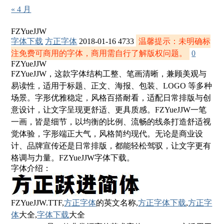
« 4 月
FZYueJJW
字体下载
方正字体
2018-01-16
4733
温馨提示：未明确标
注免费可商用的字体，商用需自行了解版权问题。
0
FZYueJJW
FZYueJJW，这款字体结构工整、笔画清晰，兼顾美观与
易读性，适用于标题、正文、海报、包装、LOGO 等多种
场景。字形优雅稳定，风格百搭耐看，适配日常排版与创
意设计，让文字呈现更舒适、更具质感。FZYueJJW一笔
一画，皆是细节，以均衡的比例、流畅的线条打造舒适视
觉体验，字形端正大气，风格简约现代。无论是商业设
计、品牌宣传还是日常排版，都能轻松驾驭，让文字更有
格调与力量。FZYueJJW字体下载。
字体介绍：
FZYueJJW.TTF,
方正
字体
的英文名称,
方正
字体下载
,
方正
字
体
大全,
字体下载
大全