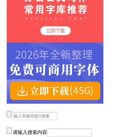
请输入搜索内容