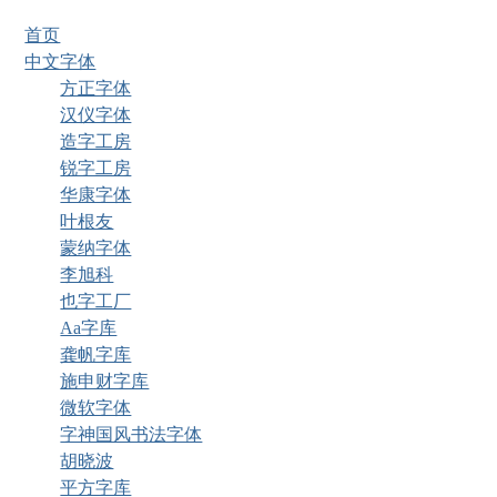
首页
中文字体
方正字体
汉仪字体
造字工房
锐字工房
华康字体
叶根友
蒙纳字体
李旭科
也字工厂
Aa字库
龚帆字库
施申财字库
微软字体
字神国风书法字体
胡晓波
平方字库