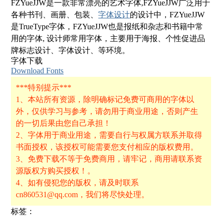
FZYueJJW是一款非常漂亮的艺术字体,FZYueJJW广泛用于
各种书刊、画册、包装、
字体设计
的设计中，FZYueJJW
是TrueType字体，FZYueJJW也是报纸和杂志和书籍中常
用的字体, 设计师常用字体，主要用于海报、个性促进品
牌标志设计、字体设计、等环境。
字体下载
Download Fonts
***特别提示
***
1、本站所有资源，除明确标记免费可商用的字体以
外，仅供学习与参考，请勿用于商业用途，否则产生
的一切后果由您自己承担！
2、字体用于商业用途，需要自行与权属方联系并取得
书面授权，该授权可能需要您支付相应的版权费用。
3、免费下载不等于免费商用，请牢记，
商用请联系资
源版权方购买授权！
。
4、如有侵犯您的版权，请及时联系
cn860531@qq.com，我们将尽快处理。
标签：