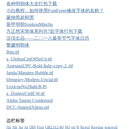
各种明朝体大全打包下载
小白教程，如何使用FontForge修改字体的名称？
蒙纳简超刚黑
装甲明朝SoukouMincho
方正悠宋简体系列共7款字体打包下载
汉仪出品——二〇一八最美节气字体日历
繁媛明朝体
Bim.ttf
a_GlobusCmOtlSpUp.ttf
AngsanaUPC-Bold-Italic-copy-2-.ttf
Janda-Manatee-Bubble.ttf
Dempsey-Modern-Uncial.ttf
LexiconNo2ItalicB-Pi
a_DodgerCmB-W.ttf
Alpha Taurus Condensed
DCC-StainedAliens.otf
边栏标签
All
Alt
An
As
DIN
Font
GB2312-80
NO
otf
R
Regul
Regular
reserved