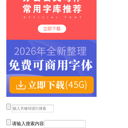
请输入搜索内容