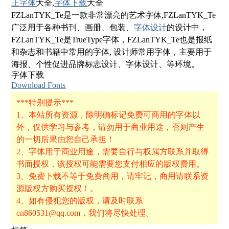
正
字体
大全,
字体下载
大全
FZLanTYK_Te是一款非常漂亮的艺术字体,FZLanTYK_Te
广泛用于各种书刊、画册、包装、
字体设计
的设计中，
FZLanTYK_Te是TrueType字体，FZLanTYK_Te也是报纸
和杂志和书籍中常用的字体, 设计师常用字体，主要用于
海报、个性促进品牌标志设计、字体设计、等环境。
字体下载
Download Fonts
***特别提示
***
1、本站所有资源，除明确标记免费可商用的字体以
外，仅供学习与参考，请勿用于商业用途，否则产生
的一切后果由您自己承担！
2、字体用于商业用途，需要自行与权属方联系并取得
书面授权，该授权可能需要您支付相应的版权费用。
3、免费下载不等于免费商用，请牢记，
商用请联系资
源版权方购买授权！
。
4、如有侵犯您的版权，请及时联系
cn860531@qq.com，我们将尽快处理。