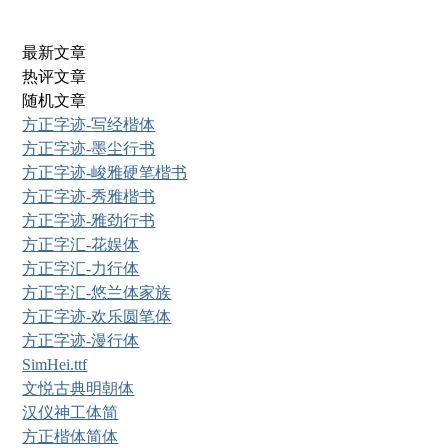
最新文章
热评文章
随机文章
方正字迹-写经楷体
方正字迹-墨尘行书
方正字迹-峻雅硬笔楷书
方正字迹-秀雅楷书
方正字迹-雅劲行书
方正字汇-花娱体
方正字汇-力行体
方正字汇-悠兰体家族
方正字迹-欢乐圆笔体
方正字迹-漫行体
SimHei.ttf
文悦古典明朝体
汉仪神工体简
方正楷体简体