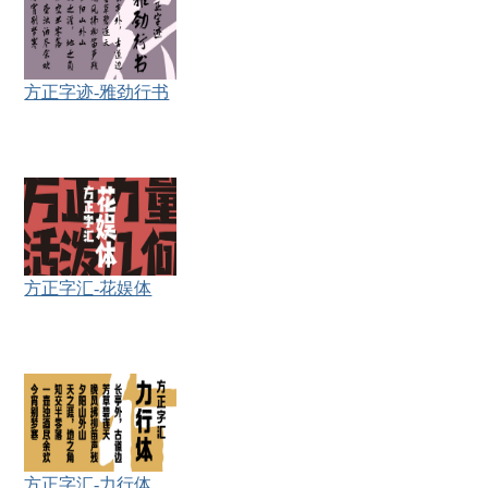
方正字迹-雅劲行书
方正字汇-花娱体
方正字汇-力行体