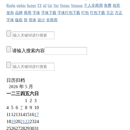
Right
rights
Script
TT
ttf
Up
Ver
Versio
Version
个人非商用
免费
创意
发布
品牌
商用
字体
字体下载
字体打包下载
打包
打包下载
方正
方正
字体
版权
简
简体
设计
非商用
请输入搜索内容
日历归档
2026 年 5 月
一
二
三
四
五
六
日
1
2
3
4
5
6
7
8
9
10
11
12
13
14
15
16
17
18
19
20
21
22
23
24
25
26
27
28
29
30
31