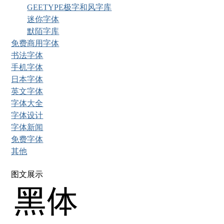
GEETYPE极字和风字库
迷你字体
默陌字库
免费商用字体
书法字体
手机字体
日本字体
英文字体
字体大全
字体设计
字体新闻
免费字体
其他
图文展示