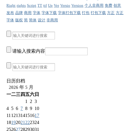
Right
rights
Script
TT
ttf
Up
Ver
Versio
Version
个人非商用
免费
创意
发布
品牌
商用
字体
字体下载
字体打包下载
打包
打包下载
方正
方正
字体
版权
简
简体
设计
非商用
请输入搜索内容
日历归档
2026 年 5 月
一
二
三
四
五
六
日
1
2
3
4
5
6
7
8
9
10
11
12
13
14
15
16
17
18
19
20
21
22
23
24
25
26
27
28
29
30
31