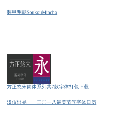
装甲明朝SoukouMincho
方正悠宋简体系列共7款字体打包下载
汉仪出品——二〇一八最美节气字体日历