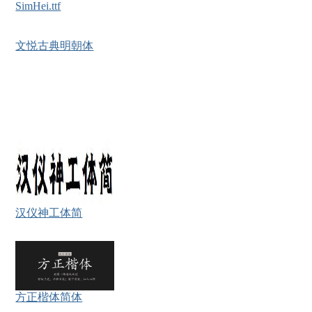
SimHei.ttf
文悦古典明朝体
汉仪神工体简
方正楷体简体