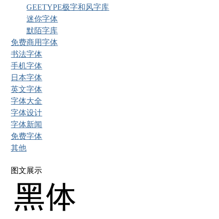
GEETYPE极字和风字库
迷你字体
默陌字库
免费商用字体
书法字体
手机字体
日本字体
英文字体
字体大全
字体设计
字体新闻
免费字体
其他
图文展示