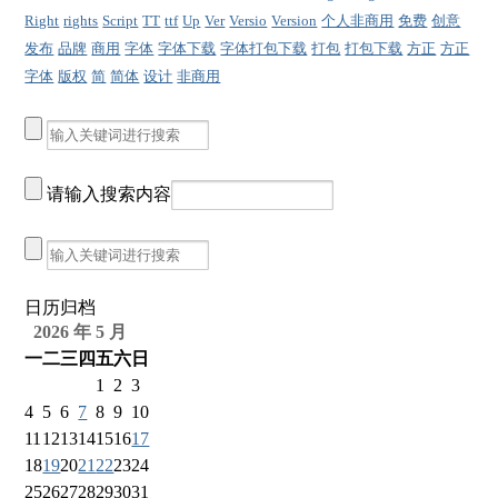
Right
rights
Script
TT
ttf
Up
Ver
Versio
Version
个人非商用
免费
创意
发布
品牌
商用
字体
字体下载
字体打包下载
打包
打包下载
方正
方正
字体
版权
简
简体
设计
非商用
请输入搜索内容
日历归档
2026 年 5 月
一
二
三
四
五
六
日
1
2
3
4
5
6
7
8
9
10
11
12
13
14
15
16
17
18
19
20
21
22
23
24
25
26
27
28
29
30
31