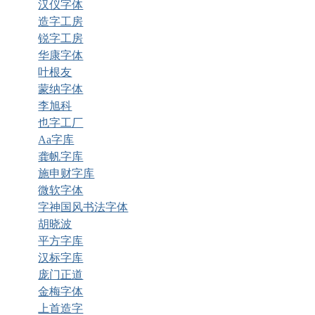
汉仪字体
造字工房
锐字工房
华康字体
叶根友
蒙纳字体
李旭科
也字工厂
Aa字库
龚帆字库
施申财字库
微软字体
字神国风书法字体
胡晓波
平方字库
汉标字库
庞门正道
金梅字体
上首造字