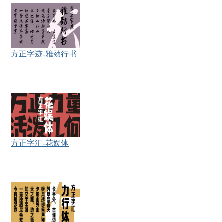
方正字迹-雅劲行书
方正字汇-花娱体