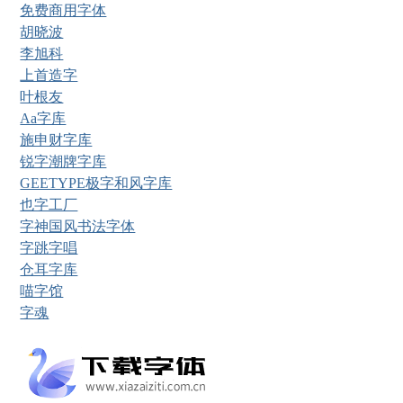
免费商用字体
胡晓波
李旭科
上首造字
叶根友
Aa字库
施申财字库
锐字潮牌字库
GEETYPE极字和风字库
也字工厂
字神国风书法字体
字跳字唱
仓耳字库
喵字馆
字魂