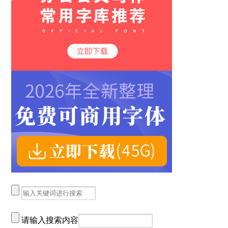
请输入搜索内容