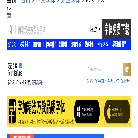
当前
首页
>
中文字体
>
方正字体
>
FZSEFW
位
置：