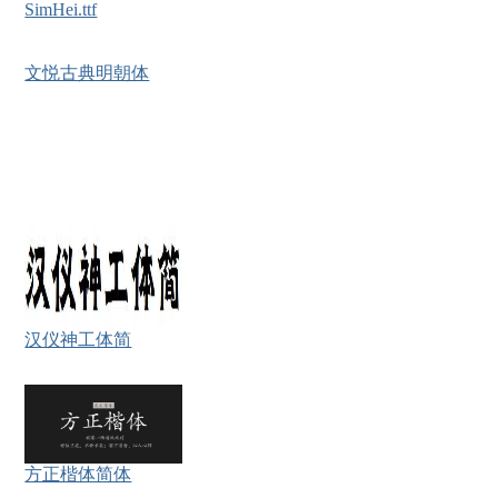
SimHei.ttf
文悦古典明朝体
汉仪神工体简
方正楷体简体