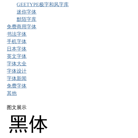
GEETYPE极字和风字库
迷你字体
默陌字库
免费商用字体
书法字体
手机字体
日本字体
英文字体
字体大全
字体设计
字体新闻
免费字体
其他
图文展示