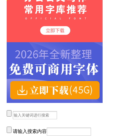
请输入搜索内容