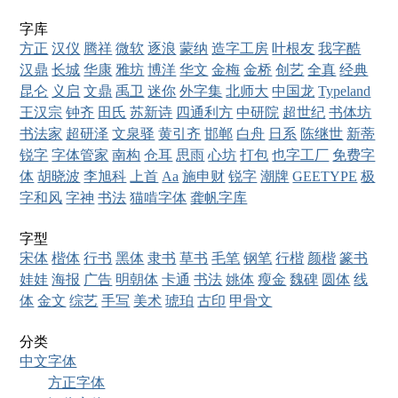
字库
方正
汉仪
腾祥
微软
逐浪
蒙纳
造字工房
叶根友
我字酷
汉鼎
长城
华康
雅坊
博洋
华文
金梅
金桥
创艺
全真
经典
昆仑
义启
文鼎
禹卫
迷你
外字集
北师大
中国龙
Typeland
王汉宗
钟齐
田氏
苏新诗
四通利方
中研院
超世纪
书体坊
书法家
超研泽
文泉驿
黄引齐
邯郸
白舟
日系
陈继世
新蒂
锐字
字体管家
南构
仓耳
思雨
心坊
打包
也字工厂
免费字
体
胡晓波
李旭科
上首
Aa
施申财
锐字
潮牌
GEETYPE
极
字和风
字神
书法
猫啃字体
龚帆字库
字型
宋体
楷体
行书
黑体
隶书
草书
毛笔
钢笔
行楷
颜楷
篆书
娃娃
海报
广告
明朝体
卡通
书法
姚体
瘦金
魏碑
圆体
线
体
金文
综艺
手写
美术
琥珀
古印
甲骨文
分类
中文字体
方正字体