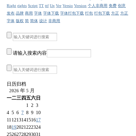
Right
rights
Script
TT
ttf
Up
Ver
Versio
Version
个人非商用
免费
创意
发布
品牌
商用
字体
字体下载
字体打包下载
打包
打包下载
方正
方正
字体
版权
简
简体
设计
非商用
请输入搜索内容
日历归档
2026 年 5 月
一
二
三
四
五
六
日
1
2
3
4
5
6
7
8
9
10
11
12
13
14
15
16
17
18
19
20
21
22
23
24
25
26
27
28
29
30
31