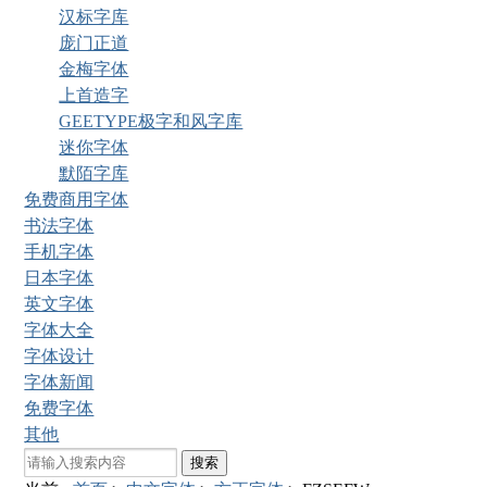
汉标字库
庞门正道
金梅字体
上首造字
GEETYPE极字和风字库
迷你字体
默陌字库
免费商用字体
书法字体
手机字体
日本字体
英文字体
字体大全
字体设计
字体新闻
免费字体
其他