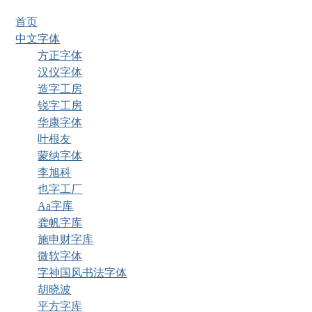
首页
中文字体
方正字体
汉仪字体
造字工房
锐字工房
华康字体
叶根友
蒙纳字体
李旭科
也字工厂
Aa字库
龚帆字库
施申财字库
微软字体
字神国风书法字体
胡晓波
平方字库