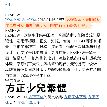
« 4 月
FZSEFW
字体下载
方正字体
2018-01-16
2257
温馨提示：未明确标
注免费可商用的字体，商用需自行了解版权问题。
0
FZSEFW
FZSEFW，这款字体结构工整、笔画清晰，兼顾美观与易
读性，适用于标题、正文、海报、包装、LOGO 等多种场
景。字形优雅稳定，风格百搭耐看，适配日常排版与创意
设计，让文字呈现更舒适、更具质感。FZSEFW一笔一
画，皆是细节，以均衡的比例、流畅的线条打造舒适视觉
体验，字形端正大气，风格简约现代。无论是商业设计、
品牌宣传还是日常排版，都能轻松驾驭，让文字更有格调
与力量。FZSEFW字体下载。
字体介绍：
FZSEFW.TTF,
方正
字体
的英文名称,
方正
字体下载
,
方正
字
体
大全,
字体下载
大全