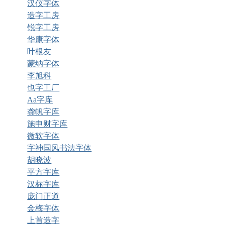
汉仪字体
造字工房
锐字工房
华康字体
叶根友
蒙纳字体
李旭科
也字工厂
Aa字库
龚帆字库
施申财字库
微软字体
字神国风书法字体
胡晓波
平方字库
汉标字库
庞门正道
金梅字体
上首造字