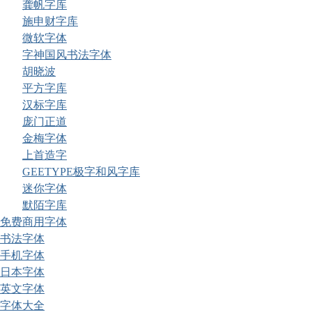
龚帆字库
施申财字库
微软字体
字神国风书法字体
胡晓波
平方字库
汉标字库
庞门正道
金梅字体
上首造字
GEETYPE极字和风字库
迷你字体
默陌字库
免费商用字体
书法字体
手机字体
日本字体
英文字体
字体大全