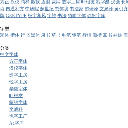
方正
汉仪
腾祥
微软
逐浪
蒙纳
造字工房
叶根友
我字酷
汉鼎
长
诗
四通利方
中研院
超世纪
书体坊
书法家
超研泽
文泉驿
黄引齐
牌
GEETYPE
极字和风
字神
书法
猫啃字体
龚帆字库
字型
宋体
楷体
行书
黑体
隶书
草书
毛笔
钢笔
行楷
颜楷
篆书
娃娃
海
分类
中文字体
方正字体
汉仪字体
造字工房
锐字工房
华康字体
叶根友
蒙纳字体
李旭科
也字工厂
Aa字库