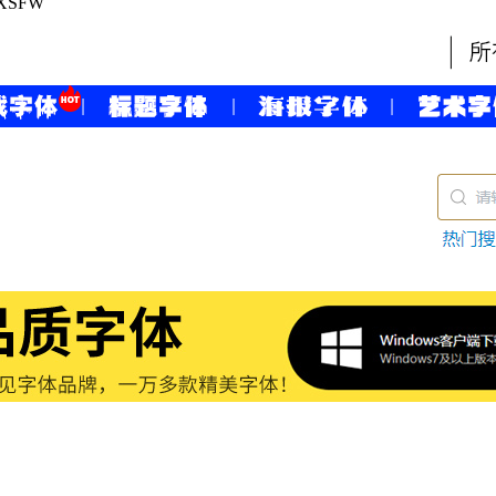
BXSFW