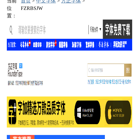
当前
首页
>
中文字体
>
方正字体
>
位
FZRBSJW
置：