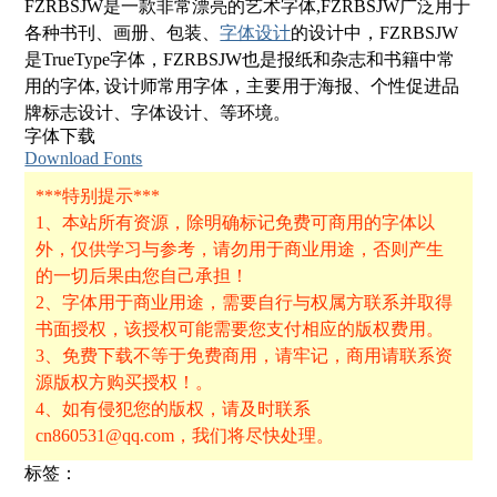
FZRBSJW是一款非常漂亮的艺术字体,FZRBSJW广泛用于
各种书刊、画册、包装、
字体设计
的设计中，FZRBSJW
是TrueType字体，FZRBSJW也是报纸和杂志和书籍中常
用的字体, 设计师常用字体，主要用于海报、个性促进品
牌标志设计、字体设计、等环境。
字体下载
Download Fonts
***特别提示
***
1、本站所有资源，除明确标记免费可商用的字体以
外，仅供学习与参考，请勿用于商业用途，否则产生
的一切后果由您自己承担！
2、字体用于商业用途，需要自行与权属方联系并取得
书面授权，该授权可能需要您支付相应的版权费用。
3、免费下载不等于免费商用，请牢记，
商用请联系资
源版权方购买授权！
。
4、如有侵犯您的版权，请及时联系
cn860531@qq.com，我们将尽快处理。
标签：