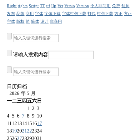
Right
rights
Script
TT
ttf
Up
Ver
Versio
Version
个人非商用
免费
创意
发布
品牌
商用
字体
字体下载
字体打包下载
打包
打包下载
方正
方正
字体
版权
简
简体
设计
非商用
请输入搜索内容
日历归档
2026 年 5 月
一
二
三
四
五
六
日
1
2
3
4
5
6
7
8
9
10
11
12
13
14
15
16
17
18
19
20
21
22
23
24
25
26
27
28
29
30
31