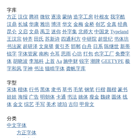
字库
方正
汉仪
腾祥
微软
逐浪
蒙纳
造字工房
叶根友
我字酷
汉鼎
长城
华康
雅坊
博洋
华文
金梅
金桥
创艺
全真
经典
昆仑
义启
文鼎
禹卫
迷你
外字集
北师大
中国龙
Typeland
王汉宗
钟齐
田氏
苏新诗
四通利方
中研院
超世纪
书体坊
书法家
超研泽
文泉驿
黄引齐
邯郸
白舟
日系
陈继世
新蒂
锐字
字体管家
南构
仓耳
思雨
心坊
打包
也字工厂
免费字
体
胡晓波
李旭科
上首
Aa
施申财
锐字
潮牌
GEETYPE
极
字和风
字神
书法
猫啃字体
龚帆字库
字型
宋体
楷体
行书
黑体
隶书
草书
毛笔
钢笔
行楷
颜楷
篆书
娃娃
海报
广告
明朝体
卡通
书法
姚体
瘦金
魏碑
圆体
线
体
金文
综艺
手写
美术
琥珀
古印
甲骨文
分类
中文字体
方正字体