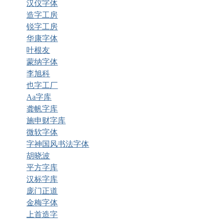
汉仪字体
造字工房
锐字工房
华康字体
叶根友
蒙纳字体
李旭科
也字工厂
Aa字库
龚帆字库
施申财字库
微软字体
字神国风书法字体
胡晓波
平方字库
汉标字库
庞门正道
金梅字体
上首造字