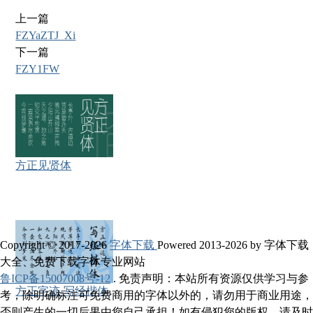
上一篇
FZYaZTJ_Xi
下一篇
FZY1FW
方正见贤体
Copyright © 2017-2026
字体下载
Powered 2013-2026 by 字体下载
大全、免费下载字体专业网站
鲁ICP备15007008号-12
. 免责声明：本站所有资源仅供学习与参
方正字迹-写经楷体
考，除明确标注可免费商用的字体以外的，请勿用于商业用途，
否则产生的一切后果由您自己承担！如有侵犯您的版权，请及时