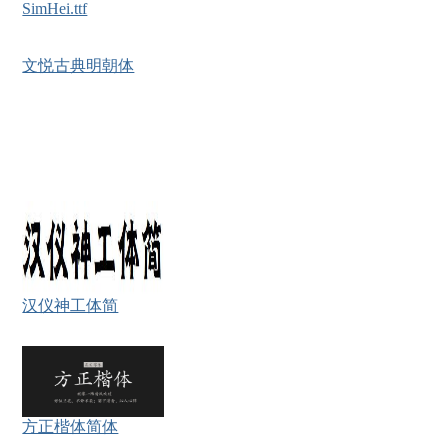
SimHei.ttf
文悦古典明朝体
汉仪神工体简
方正楷体简体