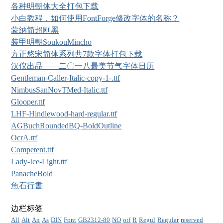
各种明朝体大全打包下载
小白教程，如何使用FontForge修改字体的名称？
蒙纳简超刚黑
装甲明朝SoukouMincho
方正悠宋简体系列共7款字体打包下载
汉仪出品——二〇一八最美节气字体日历
Gentleman-Caller-Italic-copy-1-.ttf
NimbusSanNovTMed-Italic.ttf
Glooper.ttf
LHF-Hindlewood-hard-regular.ttf
AGBuchRoundedBQ-BoldOutline
OcrA.ttf
Competent.ttf
Lady-Ice-Light.ttf
PanacheBold
魚石行書
边栏标签
All
Alt
An
As
DIN
Font
GB2312-80
NO
otf
R
Regul
Regular
reserved