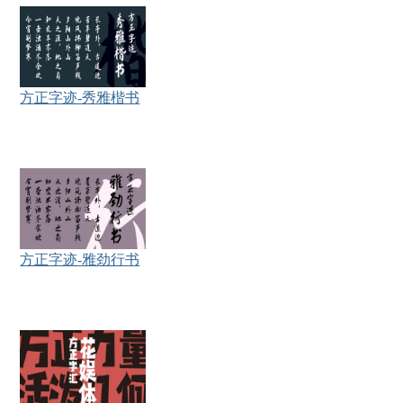
方正字迹-秀雅楷书
方正字迹-雅劲行书