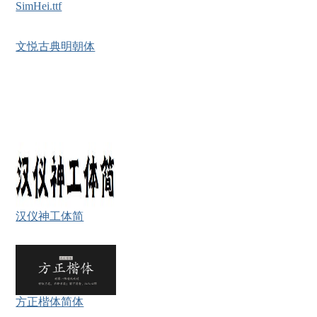
SimHei.ttf
文悦古典明朝体
汉仪神工体简
方正楷体简体