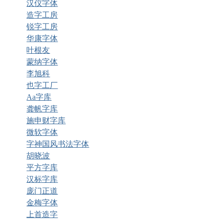
汉仪字体
造字工房
锐字工房
华康字体
叶根友
蒙纳字体
李旭科
也字工厂
Aa字库
龚帆字库
施申财字库
微软字体
字神国风书法字体
胡晓波
平方字库
汉标字库
庞门正道
金梅字体
上首造字