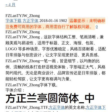
« 4 月
FZLanTYJW_Zhong
字体下载
方正字体
2018-01-16
1902
温馨提示：未明确标
注免费可商用的字体，商用需自行了解版权问题。
0
FZLanTYJW_Zhong
FZLanTYJW_Zhong，这款字体结构工整、笔画清晰，兼
顾美观与易读性，适用于标题、正文、海报、包装、
LOGO 等多种场景。字形优雅稳定，风格百搭耐看，适配
日常排版与创意设计，让文字呈现更舒适、更具质感。
FZLanTYJW_Zhong一笔一画，皆是细节，以均衡的比
例、流畅的线条打造舒适视觉体验，字形端正大气，风格
简约现代。无论是商业设计、品牌宣传还是日常排版，都
能轻松驾驭，让文字更有格调与力量。
FZLanTYJW_Zhong字体下载。
字体介绍：
FZLanTYJW_Zhong.TTF,
方正
字体
的英文名称,
方正
字体下