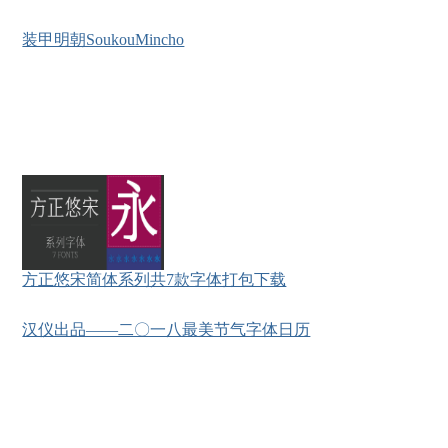
装甲明朝SoukouMincho
方正悠宋简体系列共7款字体打包下载
汉仪出品——二〇一八最美节气字体日历