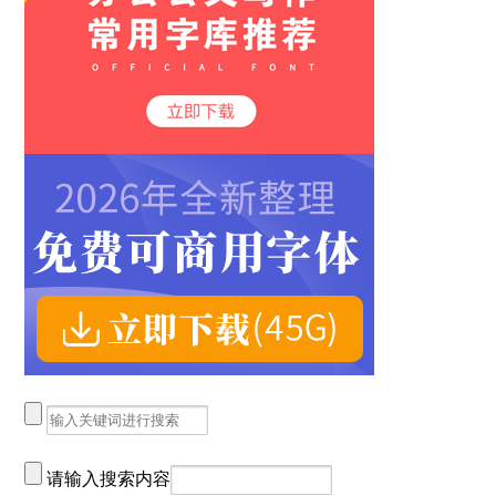
请输入搜索内容