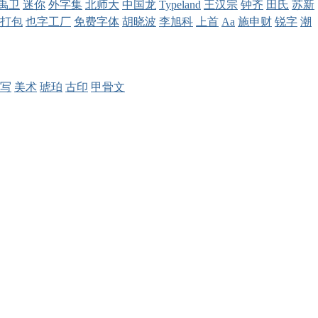
禹卫
迷你
外字集
北师大
中国龙
Typeland
王汉宗
钟齐
田氏
苏新
打包
也字工厂
免费字体
胡晓波
李旭科
上首
Aa
施申财
锐字
潮
写
美术
琥珀
古印
甲骨文