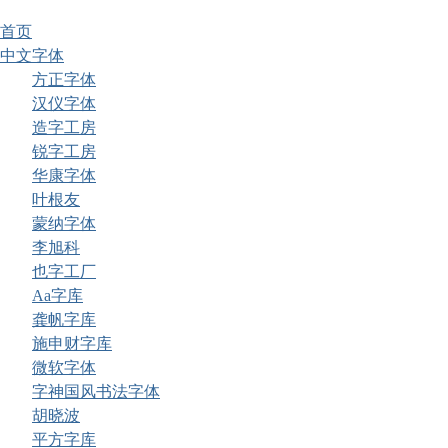
首页
中文字体
方正字体
汉仪字体
造字工房
锐字工房
华康字体
叶根友
蒙纳字体
李旭科
也字工厂
Aa字库
龚帆字库
施申财字库
微软字体
字神国风书法字体
胡晓波
平方字库