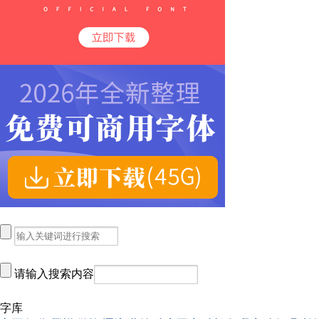
请输入搜索内容
字库