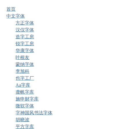
首页
中文字体
方正字体
汉仪字体
造字工房
锐字工房
华康字体
叶根友
蒙纳字体
李旭科
也字工厂
Aa字库
龚帆字库
施申财字库
微软字体
字神国风书法字体
胡晓波
平方字库