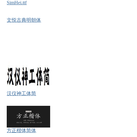
SimHei.ttf
文悦古典明朝体
汉仪神工体简
方正楷体简体