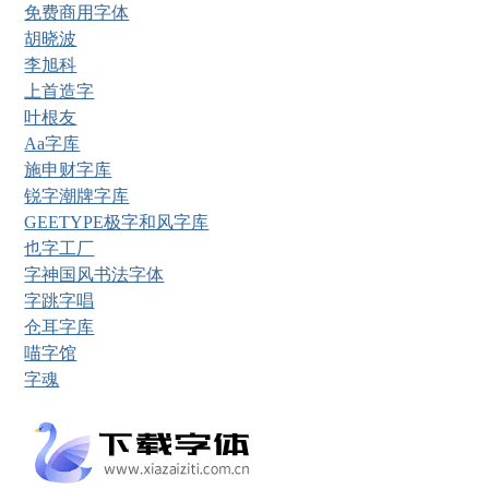
免费商用字体
胡晓波
李旭科
上首造字
叶根友
Aa字库
施申财字库
锐字潮牌字库
GEETYPE极字和风字库
也字工厂
字神国风书法字体
字跳字唱
仓耳字库
喵字馆
字魂