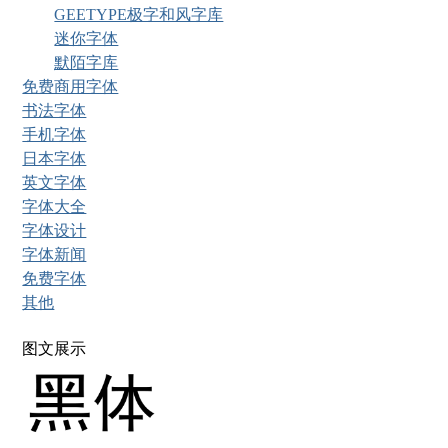
GEETYPE极字和风字库
迷你字体
默陌字库
免费商用字体
书法字体
手机字体
日本字体
英文字体
字体大全
字体设计
字体新闻
免费字体
其他
图文展示