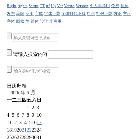
Right
rights
Script
TT
ttf
Up
Ver
Versio
Version
个人非商用
免费
创意
发布
品牌
商用
字体
字体下载
字体打包下载
打包
打包下载
方正
方正
字体
版权
简
简体
设计
非商用
请输入搜索内容
日历归档
2026 年 5 月
一
二
三
四
五
六
日
1
2
3
4
5
6
7
8
9
10
11
12
13
14
15
16
17
18
19
20
21
22
23
24
25
26
27
28
29
30
31