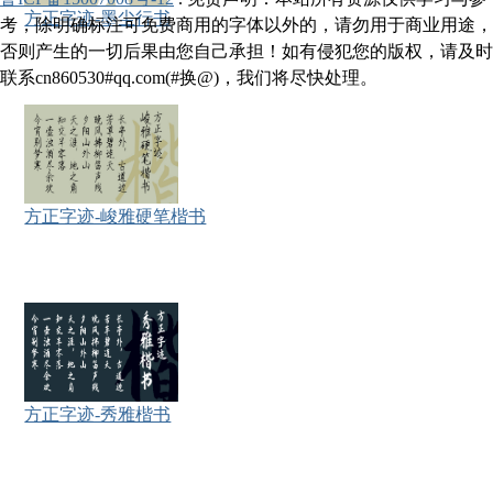
方正字迹-墨尘行书
考，除明确标注可免费商用的字体以外的，请勿用于商业用途，
否则产生的一切后果由您自己承担！如有侵犯您的版权，请及时
联系cn860530#qq.com(#换@)，我们将尽快处理。
方正字迹-峻雅硬笔楷书
方正字迹-秀雅楷书