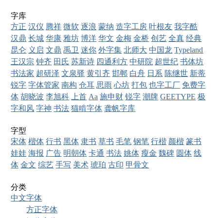
字库
方正
汉仪
腾祥
微软
逐浪
蒙纳
造字工房
叶根友
我字酷
汉鼎
长城
华康
雅坊
博洋
华文
金梅
金桥
创艺
全真
经典
昆仑
义启
文鼎
禹卫
迷你
外字集
北师大
中国龙
Typeland
王汉宗
钟齐
田氏
苏新诗
四通利方
中研院
超世纪
书体坊
书法家
超研泽
文泉驿
黄引齐
邯郸
白舟
日系
陈继世
新蒂
锐字
字体管家
南构
仓耳
思雨
心坊
打包
也字工厂
免费字
体
胡晓波
李旭科
上首
Aa
施申财
锐字
潮牌
GEETYPE
极
字和风
字神
书法
猫啃字体
龚帆字库
字型
宋体
楷体
行书
黑体
隶书
草书
毛笔
钢笔
行楷
颜楷
篆书
娃娃
海报
广告
明朝体
卡通
书法
姚体
瘦金
魏碑
圆体
线
体
金文
综艺
手写
美术
琥珀
古印
甲骨文
分类
中文字体
方正字体