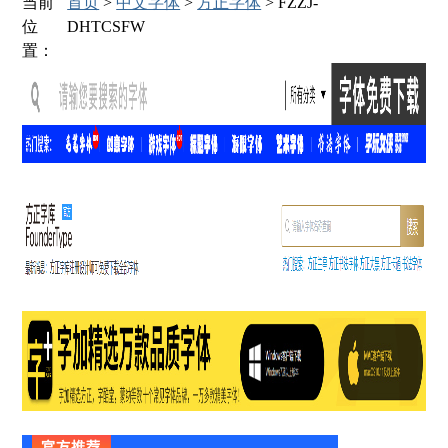
当前
首页
>
中文字体
>
方正字体
>
FZZJ-
位
DHTCSFW
置：