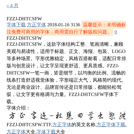
« 4 月
FZZJ-DHTCSFW
字体下载
方正字体
2018-01-16
3136
温馨提示：未明确标
注免费可商用的字体，商用需自行了解版权问题。
0
FZZJ-DHTCSFW
FZZJ-DHTCSFW，这款字体结构工整、笔画清晰，兼顾
美观与易读性，适用于标题、正文、海报、包装、LOGO
等多种场景。字形优雅稳定，风格百搭耐看，适配日常排
版与创意设计，让文字呈现更舒适、更具质感。FZZJ-
DHTCSFW一笔一画，皆是细节，以均衡的比例、流畅的
线条打造舒适视觉体验，字形端正大气，风格简约现代。
无论是商业设计、品牌宣传还是日常排版，都能轻松驾
驭，让文字更有格调与力量。FZZJ-DHTCSFW字体下
载。
字体介绍：
FZZJ-DHTCSFW.TTF,
方正
字体
的英文名称,
方正
字体下载
,
方正
字体
大全,
字体下载
大全