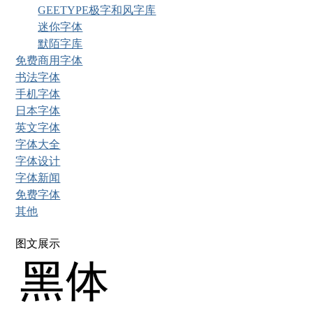
GEETYPE极字和风字库
迷你字体
默陌字库
免费商用字体
书法字体
手机字体
日本字体
英文字体
字体大全
字体设计
字体新闻
免费字体
其他
图文展示