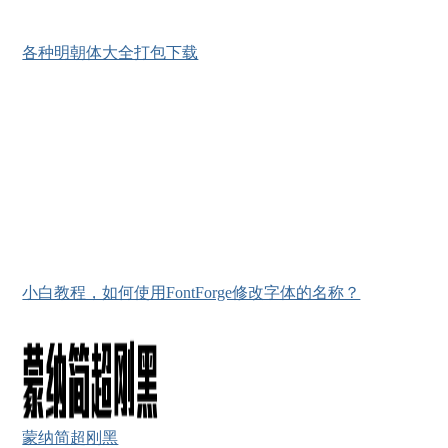
各种明朝体大全打包下载
小白教程，如何使用FontForge修改字体的名称？
蒙纳简超刚黑