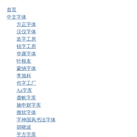
首页
中文字体
方正字体
汉仪字体
造字工房
锐字工房
华康字体
叶根友
蒙纳字体
李旭科
也字工厂
Aa字库
龚帆字库
施申财字库
微软字体
字神国风书法字体
胡晓波
平方字库