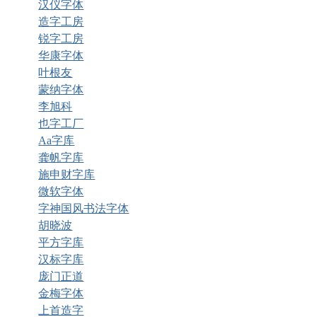
汉仪字体
造字工房
锐字工房
华康字体
叶根友
蒙纳字体
李旭科
也字工厂
Aa字库
龚帆字库
施申财字库
微软字体
字神国风书法字体
胡晓波
平方字库
汉标字库
庞门正道
金梅字体
上首造字