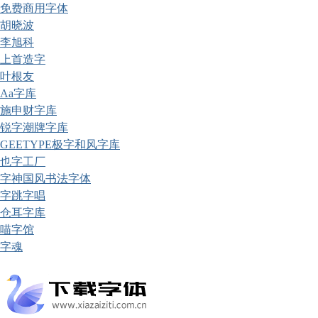
免费商用字体
胡晓波
李旭科
上首造字
叶根友
Aa字库
施申财字库
锐字潮牌字库
GEETYPE极字和风字库
也字工厂
字神国风书法字体
字跳字唱
仓耳字库
喵字馆
字魂