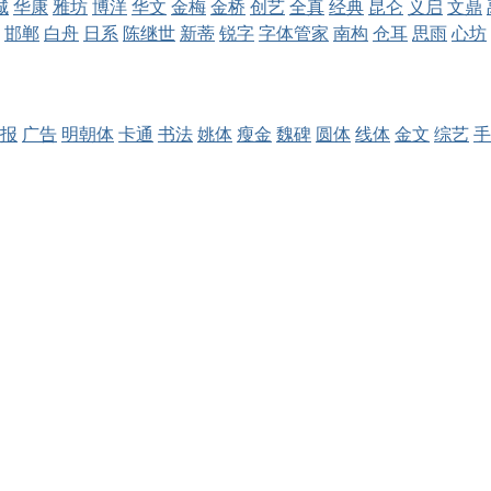
城
华康
雅坊
博洋
华文
金梅
金桥
创艺
全真
经典
昆仑
义启
文鼎
邯郸
白舟
日系
陈继世
新蒂
锐字
字体管家
南构
仓耳
思雨
心坊
报
广告
明朝体
卡通
书法
姚体
瘦金
魏碑
圆体
线体
金文
综艺
手