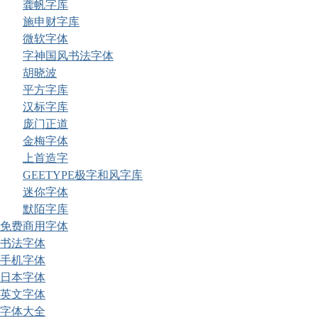
龚帆字库
施申财字库
微软字体
字神国风书法字体
胡晓波
平方字库
汉标字库
庞门正道
金梅字体
上首造字
GEETYPE极字和风字库
迷你字体
默陌字库
免费商用字体
书法字体
手机字体
日本字体
英文字体
字体大全