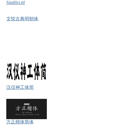
SimHei.ttf
文悦古典明朝体
汉仪神工体简
方正楷体简体