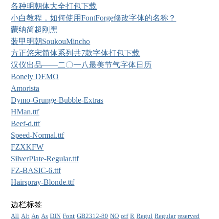
各种明朝体大全打包下载
小白教程，如何使用FontForge修改字体的名称？
蒙纳简超刚黑
装甲明朝SoukouMincho
方正悠宋简体系列共7款字体打包下载
汉仪出品——二〇一八最美节气字体日历
Bonely DEMO
Amorista
Dymo-Grunge-Bubble-Extras
HMan.ttf
Beef-d.ttf
Speed-Normal.ttf
FZXKFW
SilverPlate-Regular.ttf
FZ-BASIC-6.ttf
Hairspray-Blonde.ttf
边栏标签
All
Alt
An
As
DIN
Font
GB2312-80
NO
otf
R
Regul
Regular
reserved