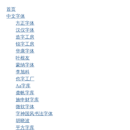
首页
中文字体
方正字体
汉仪字体
造字工房
锐字工房
华康字体
叶根友
蒙纳字体
李旭科
也字工厂
Aa字库
龚帆字库
施申财字库
微软字体
字神国风书法字体
胡晓波
平方字库