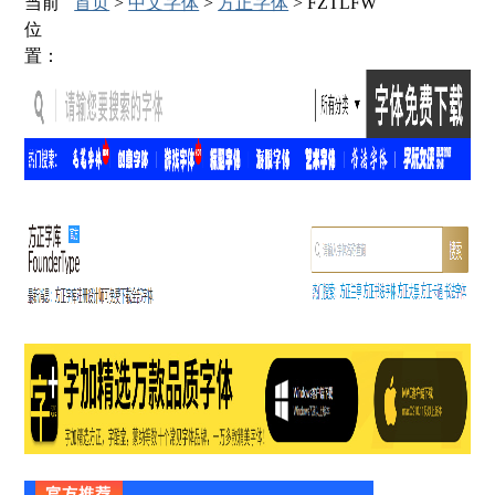
当前
首页
>
中文字体
>
方正字体
>
FZTLFW
位
置：