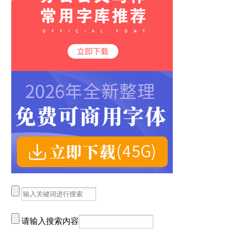
请输入搜索内容