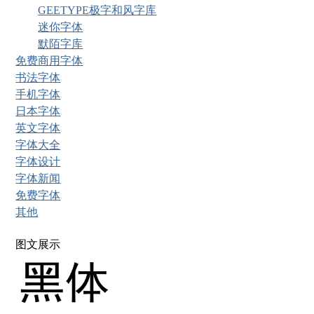
GEETYPE极字和风字库
迷你字体
默陌字库
免费商用字体
书法字体
手机字体
日本字体
英文字体
字体大全
字体设计
字体新闻
免费字体
其他
图文展示