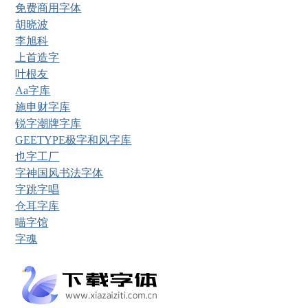
免费商用字体
胡晓波
李旭科
上首造字
叶根友
Aa字库
施申财字库
锐字潮牌字库
GEETYPE极字和风字库
也字工厂
字神国风书法字体
字跳字唱
仓耳字库
喵字馆
字魂