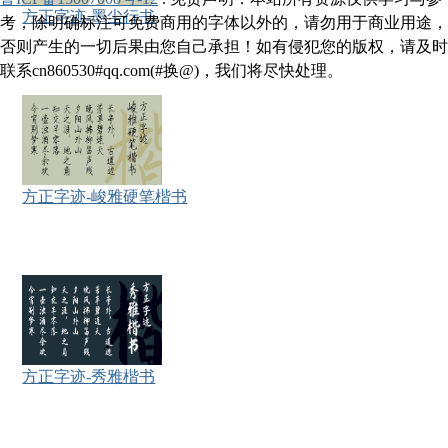
方正字迹-墨尘行书
考，除明确标注可免费商用的字体以外的，请勿用于商业用途，
否则产生的一切后果由您自己承担！如有侵犯您的版权，请及时
联系cn860530#qq.com(#换@)，我们将尽快处理。
方正字迹-峻雅硬笔楷书
方正字迹-秀雅楷书