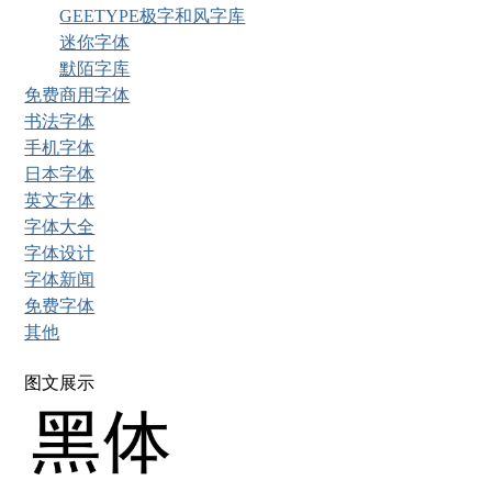
GEETYPE极字和风字库
迷你字体
默陌字库
免费商用字体
书法字体
手机字体
日本字体
英文字体
字体大全
字体设计
字体新闻
免费字体
其他
图文展示