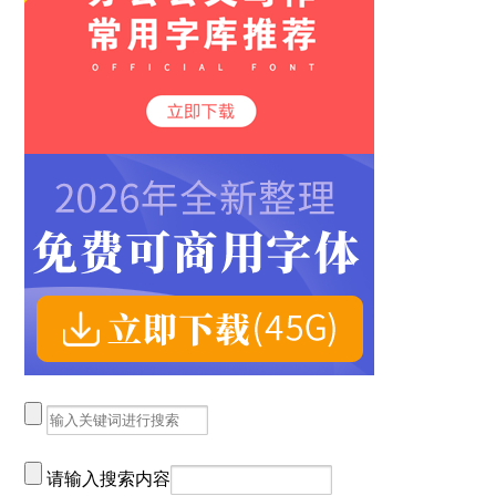
请输入搜索内容