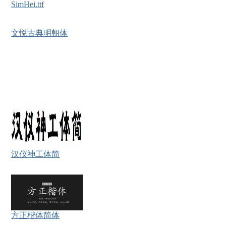
SimHei.ttf
文悦古典明朝体
汉仪神工体简
方正楷体简体