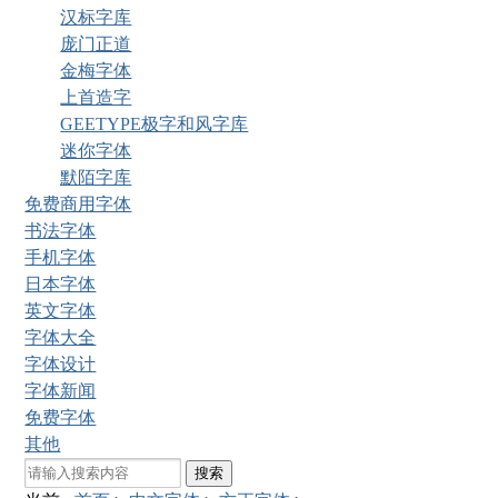
汉标字库
庞门正道
金梅字体
上首造字
GEETYPE极字和风字库
迷你字体
默陌字库
免费商用字体
书法字体
手机字体
日本字体
英文字体
字体大全
字体设计
字体新闻
免费字体
其他