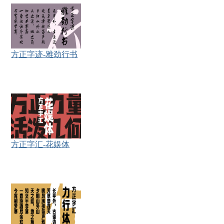
方正字迹-雅劲行书
方正字汇-花娱体