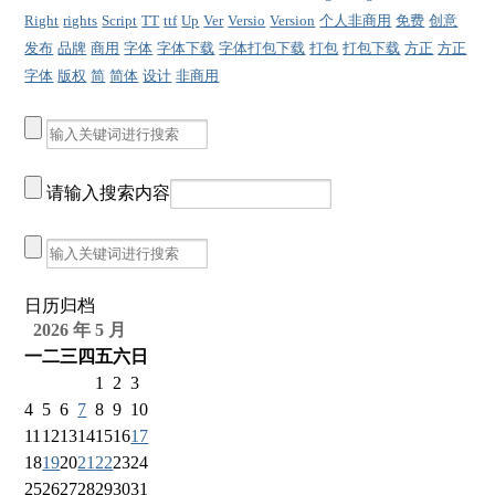
Right
rights
Script
TT
ttf
Up
Ver
Versio
Version
个人非商用
免费
创意
发布
品牌
商用
字体
字体下载
字体打包下载
打包
打包下载
方正
方正
字体
版权
简
简体
设计
非商用
请输入搜索内容
日历归档
2026 年 5 月
一
二
三
四
五
六
日
1
2
3
4
5
6
7
8
9
10
11
12
13
14
15
16
17
18
19
20
21
22
23
24
25
26
27
28
29
30
31