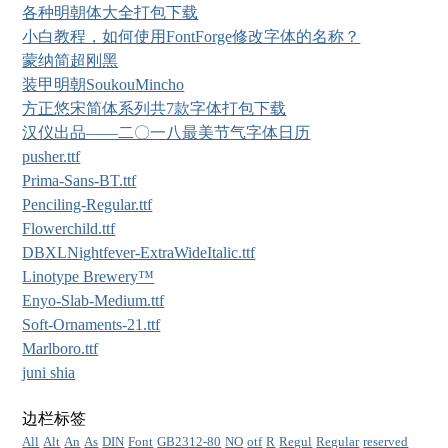
各种明朝体大全打包下载
小白教程，如何使用FontForge修改字体的名称？
蒙纳简超刚黑
装甲明朝SoukouMincho
方正悠宋简体系列共7款字体打包下载
汉仪出品——二〇一八最美节气字体日历
pusher.ttf
Prima-Sans-BT.ttf
Penciling-Regular.ttf
Flowerchild.ttf
DBXLNightfever-ExtraWideItalic.ttf
Linotype Brewery™
Enyo-Slab-Medium.ttf
Soft-Ornaments-21.ttf
Marlboro.ttf
juni shia
边栏标签
All
Alt
An
As
DIN
Font
GB2312-80
NO
otf
R
Regul
Regular
reserved