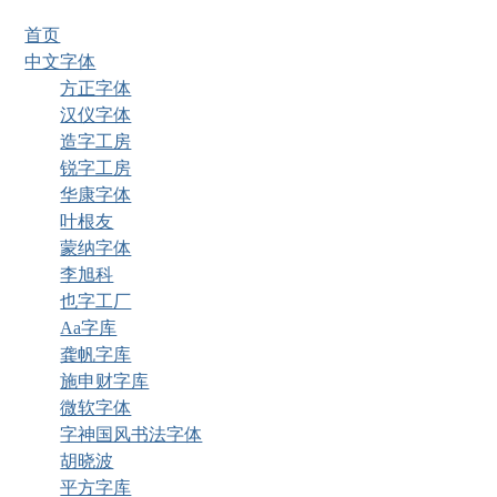
首页
中文字体
方正字体
汉仪字体
造字工房
锐字工房
华康字体
叶根友
蒙纳字体
李旭科
也字工厂
Aa字库
龚帆字库
施申财字库
微软字体
字神国风书法字体
胡晓波
平方字库