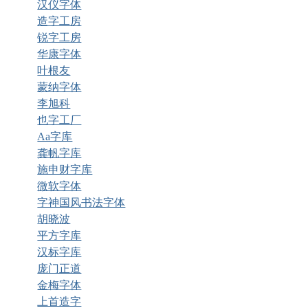
汉仪字体
造字工房
锐字工房
华康字体
叶根友
蒙纳字体
李旭科
也字工厂
Aa字库
龚帆字库
施申财字库
微软字体
字神国风书法字体
胡晓波
平方字库
汉标字库
庞门正道
金梅字体
上首造字