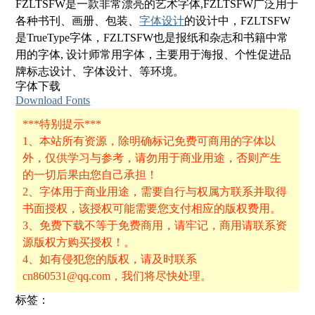
FZLTSFW是一款非常漂亮的艺术字体,FZLTSFW广泛用于
各种书刊、画册、包装、
字体设计
的设计中，FZLTSFW
是TrueType字体，FZLTSFW也是报纸和杂志和书籍中常
用的字体, 设计师常用字体，主要用于海报、个性促进品
牌标志设计、字体设计、等环境。
字体下载
Download Fonts
***特别提示
***
1、本站所有资源，除明确标记免费可商用的字体以
外，仅供学习与参考，请勿用于商业用途，否则产生
的一切后果由您自己承担！
2、字体用于商业用途，需要自行与权属方联系并取得
书面授权，该授权可能需要您支付相应的版权费用。
3、免费下载不等于免费商用，请牢记，
商用请联系资
源版权方购买授权！
。
4、如有侵犯您的版权，请及时联系
cn860531@qq.com，我们将尽快处理。
标签：