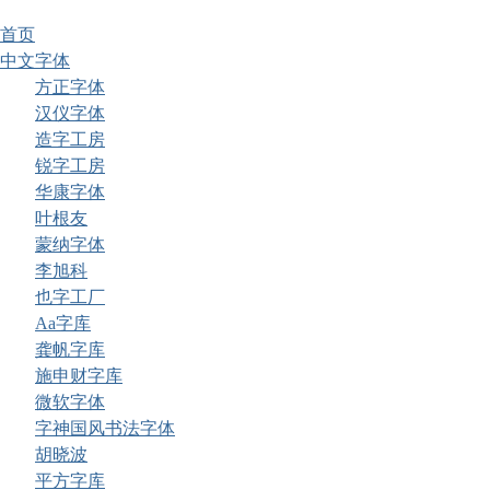
首页
中文字体
方正字体
汉仪字体
造字工房
锐字工房
华康字体
叶根友
蒙纳字体
李旭科
也字工厂
Aa字库
龚帆字库
施申财字库
微软字体
字神国风书法字体
胡晓波
平方字库