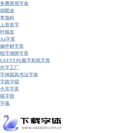
免费商用字体
胡晓波
李旭科
上首造字
叶根友
Aa字库
施申财字库
锐字潮牌字库
GEETYPE极字和风字库
也字工厂
字神国风书法字体
字跳字唱
仓耳字库
喵字馆
字魂