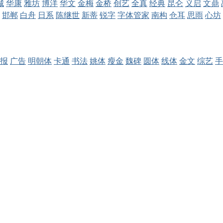
城
华康
雅坊
博洋
华文
金梅
金桥
创艺
全真
经典
昆仑
义启
文鼎
邯郸
白舟
日系
陈继世
新蒂
锐字
字体管家
南构
仓耳
思雨
心坊
报
广告
明朝体
卡通
书法
姚体
瘦金
魏碑
圆体
线体
金文
综艺
手