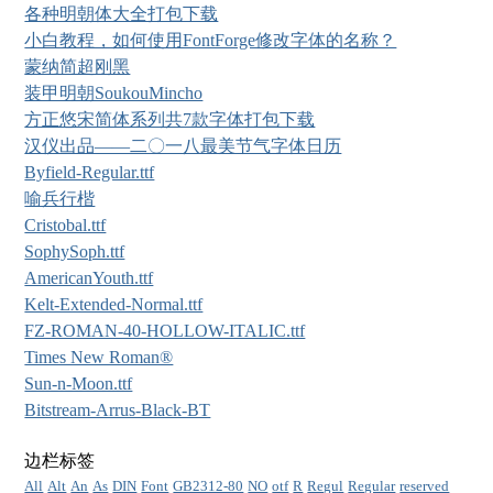
各种明朝体大全打包下载
小白教程，如何使用FontForge修改字体的名称？
蒙纳简超刚黑
装甲明朝SoukouMincho
方正悠宋简体系列共7款字体打包下载
汉仪出品——二〇一八最美节气字体日历
Byfield-Regular.ttf
喻兵行楷
Cristobal.ttf
SophySoph.ttf
AmericanYouth.ttf
Kelt-Extended-Normal.ttf
FZ-ROMAN-40-HOLLOW-ITALIC.ttf
Times New Roman®
Sun-n-Moon.ttf
Bitstream-Arrus-Black-BT
边栏标签
All
Alt
An
As
DIN
Font
GB2312-80
NO
otf
R
Regul
Regular
reserved