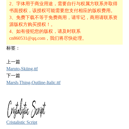
2、字体用于商业用途，需要自行与权属方联系并取得
书面授权，该授权可能需要您支付相应的版权费用。
3、免费下载不等于免费商用，请牢记，
商用请联系资
源版权方购买授权！
。
4、如有侵犯您的版权，请及时联系
cn860531@qq.com，我们将尽快处理。
标签：
上一篇
Maruto-Skiing.ttf
下一篇
Marsh-Thing-Outline-Italic.ttf
Cristalistic Script