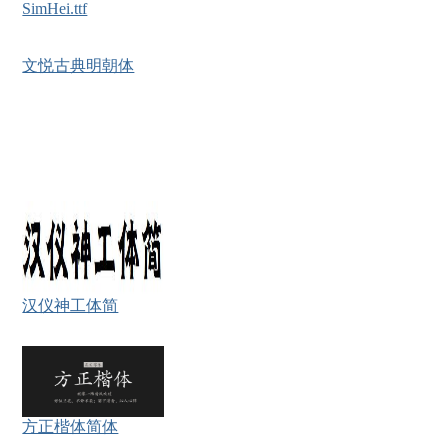
SimHei.ttf
文悦古典明朝体
汉仪神工体简
方正楷体简体