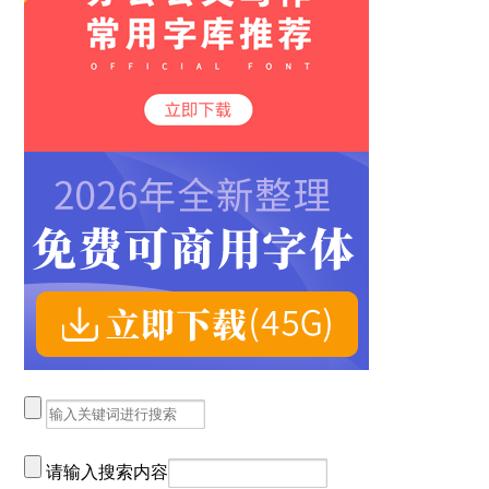
请输入搜索内容