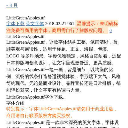
« 4 月
LittleGreenApples.ttf
字体下载
英文字体
2018-02-21
961
温馨提示：未明确标
注免费可商用的字体，商用需自行了解版权问题。
0
LittleGreenApples.ttf
LittleGreenApples.ttf，这款字体结构工整、笔画清晰，兼
顾美观与易读性，适用于标题、正文、海报、包装、
LOGO 等多种场景。字形优雅稳定，风格百搭耐看，适配
日常排版与创意设计，让文字呈现更舒适、更具质感。
LittleGreenApples.ttf一笔一画，皆是细节，以均衡的比
例、流畅的线条打造舒适视觉体验，字形端正大气，风格
简约现代。无论是商业设计、品牌宣传还是日常排版，都
能轻松驾驭，让文字更有格调与力量。
LittleGreenApples.ttf字体下载。
字体介绍
特別提示：字体
LittleGreenApples.ttf
请勿用于商业用途，
商用请自行联系版权方购买授权。
LittleGreenApples.ttf 是一款非常漂亮的英文字体，字体设