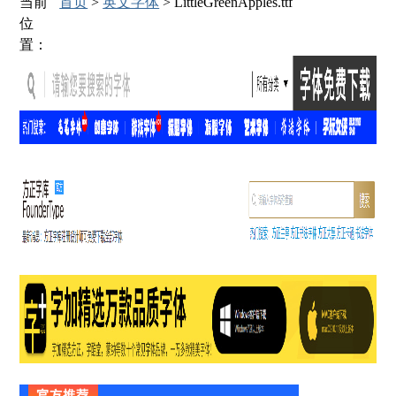
当前
首页
>
英文字体
>
LittleGreenApples.ttf
位
置：