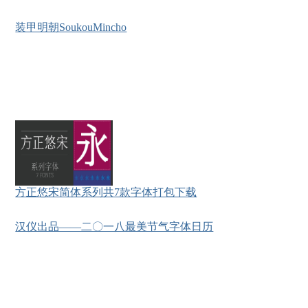
装甲明朝SoukouMincho
方正悠宋简体系列共7款字体打包下载
汉仪出品——二〇一八最美节气字体日历