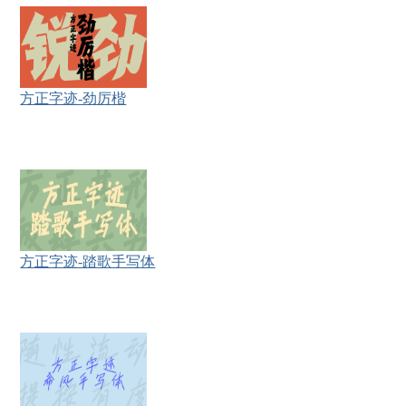
方正字迹-劲厉楷
方正字迹-踏歌手写体