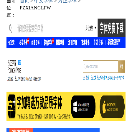
当前
首页
>
中文字体
>
方正字体
>
位
FZXIANGLFW
置：