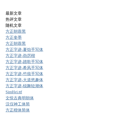
最新文章
热评文章
随机文章
方正朝蓉黑
方正奎墨
方正朝蓉黑
方正字迹-夏饴手写体
方正字迹-劲厉楷
方正字迹-踏歌手写体
方正字迹-希风手写体
方正字迹-竹痕手写体
方正字迹-大道悠趣体
方正字迹-锐舞轻潮体
SimHei.ttf
文悦古典明朝体
汉仪神工体简
方正楷体简体