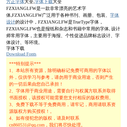
方正
字体
大全,
字体下载
大全
FZXIANGLFW是一款非常漂亮的艺术字
体,FZXIANGLFW广泛用于各种书刊、画册、包装、
字体
设计
的设计中，FZXIANGLFW是TrueType字体，
FZXIANGLFW也是报纸和杂志和书籍中常用的字体, 设计
师常用字体，主要用于海报、个性促进品牌标志设计、字
体设计、等环境。
字体下载
Download Fonts
***特别提示
***
1、本站所有资源，除明确标记免费可商用的字体以
外，仅供学习与参考，请勿用于商业用途，否则产生
的一切后果由您自己承担！
2、字体用于商业用途，需要自行与权属方联系并取得
书面授权，该授权可能需要您支付相应的版权费用。
3、免费下载不等于免费商用，请牢记，
商用请联系资
源版权方购买授权！
。
4、如有侵犯您的版权，请及时联系
cn860531@qq.com，我们将尽快处理。