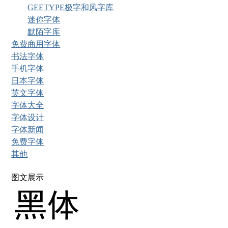
GEETYPE极字和风字库
迷你字体
默陌字库
免费商用字体
书法字体
手机字体
日本字体
英文字体
字体大全
字体设计
字体新闻
免费字体
其他
图文展示