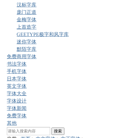
汉标字库
庞门正道
金梅字体
上首造字
GEETYPE极字和风字库
迷你字体
默陌字库
免费商用字体
书法字体
手机字体
日本字体
英文字体
字体大全
字体设计
字体新闻
免费字体
其他