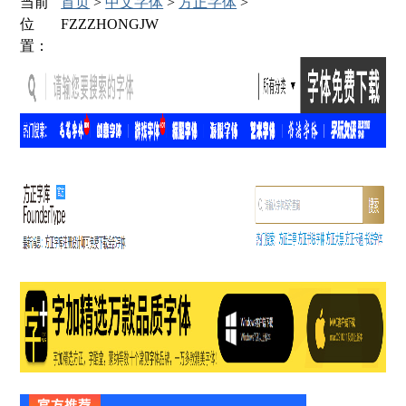
当前
首页
>
中文字体
>
方正字体
>
位
FZZZHONGJW
置：