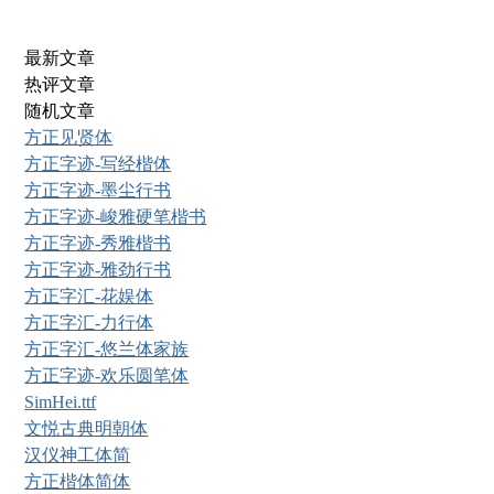
最新文章
热评文章
随机文章
方正见贤体
方正字迹-写经楷体
方正字迹-墨尘行书
方正字迹-峻雅硬笔楷书
方正字迹-秀雅楷书
方正字迹-雅劲行书
方正字汇-花娱体
方正字汇-力行体
方正字汇-悠兰体家族
方正字迹-欢乐圆笔体
SimHei.ttf
文悦古典明朝体
汉仪神工体简
方正楷体简体