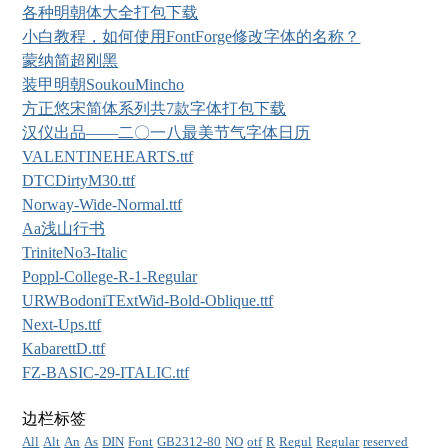
各种明朝体大全打包下载
小白教程，如何使用FontForge修改字体的名称？
蒙纳简超刚黑
装甲明朝SoukouMincho
方正悠宋简体系列共7款字体打包下载
汉仪出品——二〇一八最美节气字体日历
VALENTINEHEARTS.ttf
DTCDirtyM30.ttf
Norway-Wide-Normal.ttf
Aa浅山行书
TriniteNo3-Italic
Poppl-College-R-1-Regular
URWBodoniTExtWid-Bold-Oblique.ttf
Next-Ups.ttf
KabarettD.ttf
FZ-BASIC-29-ITALIC.ttf
边栏标签
All
Alt
An
As
DIN
Font
GB2312-80
NO
otf
R
Regul
Regular
reserved