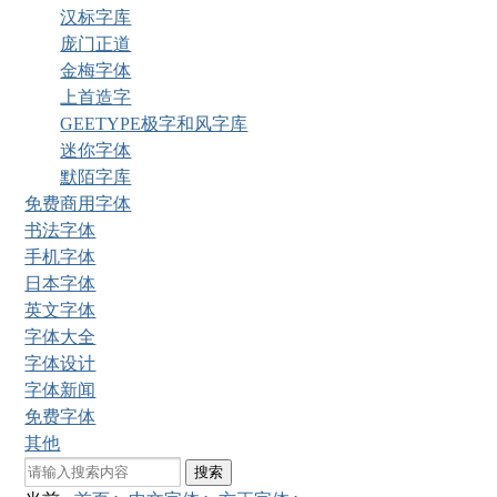
汉标字库
庞门正道
金梅字体
上首造字
GEETYPE极字和风字库
迷你字体
默陌字库
免费商用字体
书法字体
手机字体
日本字体
英文字体
字体大全
字体设计
字体新闻
免费字体
其他