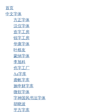
首页
中文字体
方正字体
汉仪字体
造字工房
锐字工房
华康字体
叶根友
蒙纳字体
李旭科
也字工厂
Aa字库
龚帆字库
施申财字库
微软字体
字神国风书法字体
胡晓波
平方字库