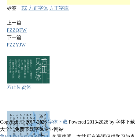
标签：
FZ
方正字体
方正字库
上一篇
FZZQFW
下一篇
FZZYJW
方正见贤体
Copyright © 2017-2026
字体下载
Powered 2013-2026 by 字体下载
大全、免费下载字体专业网站
鲁ICP备15007008号-12
. 免责声明：本站所有资源仅供学习与参