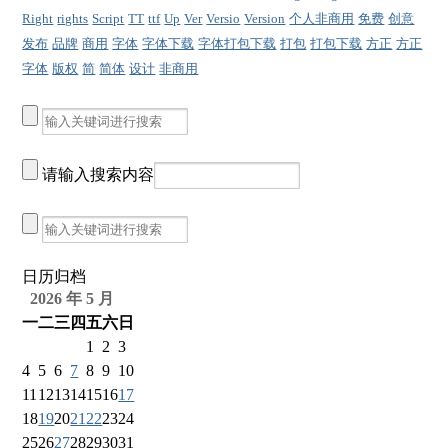
Right
rights
Script
TT
ttf
Up
Ver
Versio
Version
个人非商用
免费
创意
发布
品牌
商用
字体
字体下载
字体打包下载
打包
打包下载
方正
方正
字体
版权
简
简体
设计
非商用
请输入搜索内容
日历归档
2026 年 5 月
一
二
三
四
五
六
日
1
2
3
4
5
6
7
8
9
10
11
12
13
14
15
16
17
18
19
20
21
22
23
24
25
26
27
28
29
30
31