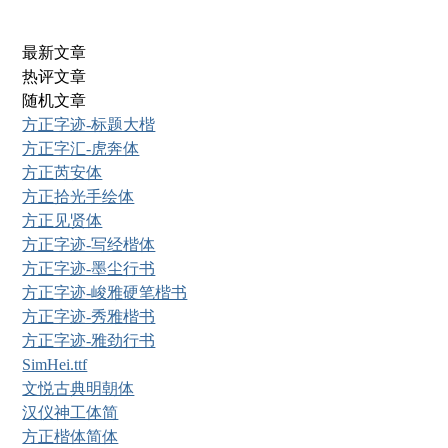
最新文章
热评文章
随机文章
方正字迹-标题大楷
方正字汇-虎奔体
方正芮安体
方正拾光手绘体
方正见贤体
方正字迹-写经楷体
方正字迹-墨尘行书
方正字迹-峻雅硬笔楷书
方正字迹-秀雅楷书
方正字迹-雅劲行书
SimHei.ttf
文悦古典明朝体
汉仪神工体简
方正楷体简体