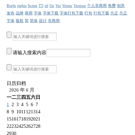
Right
rights
Script
TT
ttf
Up
Ver
Versio
Version
个人非商用
免费
创意
发布
品牌
商用
字体
字体下载
字体打包下载
打包
打包下载
方正
方正
字体
版权
简
简体
设计
非商用
请输入搜索内容
日历归档
2026 年 6 月
一
二
三
四
五
六
日
1
2
3
4
5
6
7
8
9
10
11
12
13
14
15
16
17
18
19
20
21
22
23
24
25
26
27
28
29
30