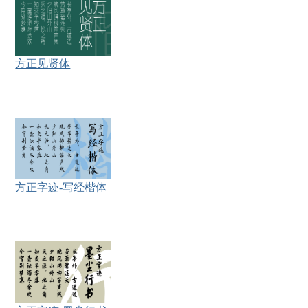
方正见贤体
方正字迹-写经楷体