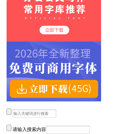
请输入搜索内容