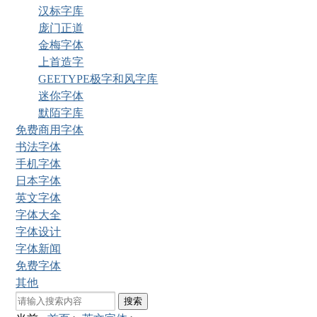
汉标字库
庞门正道
金梅字体
上首造字
GEETYPE极字和风字库
迷你字体
默陌字库
免费商用字体
书法字体
手机字体
日本字体
英文字体
字体大全
字体设计
字体新闻
免费字体
其他