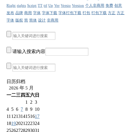
Right
rights
Script
TT
ttf
Up
Ver
Versio
Version
个人非商用
免费
创意
发布
品牌
商用
字体
字体下载
字体打包下载
打包
打包下载
方正
方正
字体
版权
简
简体
设计
非商用
请输入搜索内容
日历归档
2026 年 5 月
一
二
三
四
五
六
日
1
2
3
4
5
6
7
8
9
10
11
12
13
14
15
16
17
18
19
20
21
22
23
24
25
26
27
28
29
30
31