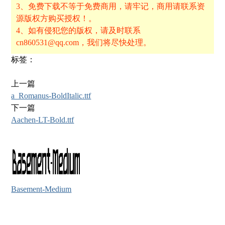
3、免费下载不等于免费商用，请牢记，
商用请联系资
源版权方购买授权！
。
4、如有侵犯您的版权，请及时联系
cn860531@qq.com，我们将尽快处理。
标签：
上一篇
a_Romanus-BoldItalic.ttf
下一篇
Aachen-LT-Bold.ttf
Basement-Medium