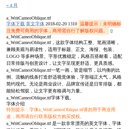
« 4 月
a_WritCameoOblique.ttf
字体下载
英文字体
2018-02-20
1310
温馨提示：未明确标
注免费可商用的字体，商用需自行了解版权问题。
0
a_WritCameoOblique.ttf
a_WritCameoOblique.ttf，这款字体结构工整、笔画清晰，
兼顾美观与易读性，适用于标题、正文、海报、包装、
LOGO 等多种场景。字形优雅稳定，风格百搭耐看，适配
日常排版与创意设计，让文字呈现更舒适、更具质感。
a_WritCameoOblique.ttf一笔一画，皆是细节，以均衡的比
例、流畅的线条打造舒适视觉体验，字形端正大气，风格
简约现代。无论是商业设计、品牌宣传还是日常排版，都
能轻松驾驭，让文字更有格调与力量。
a_WritCameoOblique.ttf字体下载。
字体介绍
特別提示：字体
a_WritCameoOblique.ttf
请勿用于商业用
途，商用请自行联系版权方购买授权。
a_WritCameoOblique.ttf 是一款非常漂亮的英文字体，字体