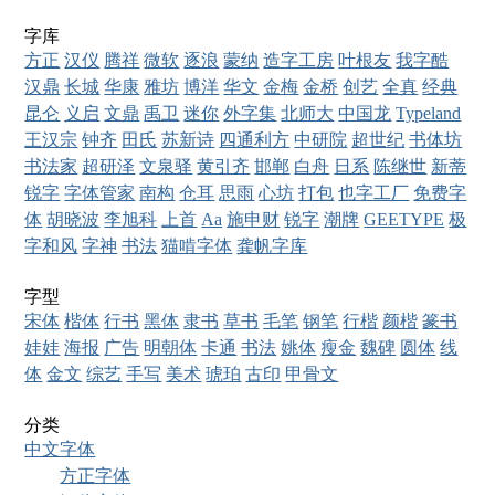
字库
方正
汉仪
腾祥
微软
逐浪
蒙纳
造字工房
叶根友
我字酷
汉鼎
长城
华康
雅坊
博洋
华文
金梅
金桥
创艺
全真
经典
昆仑
义启
文鼎
禹卫
迷你
外字集
北师大
中国龙
Typeland
王汉宗
钟齐
田氏
苏新诗
四通利方
中研院
超世纪
书体坊
书法家
超研泽
文泉驿
黄引齐
邯郸
白舟
日系
陈继世
新蒂
锐字
字体管家
南构
仓耳
思雨
心坊
打包
也字工厂
免费字
体
胡晓波
李旭科
上首
Aa
施申财
锐字
潮牌
GEETYPE
极
字和风
字神
书法
猫啃字体
龚帆字库
字型
宋体
楷体
行书
黑体
隶书
草书
毛笔
钢笔
行楷
颜楷
篆书
娃娃
海报
广告
明朝体
卡通
书法
姚体
瘦金
魏碑
圆体
线
体
金文
综艺
手写
美术
琥珀
古印
甲骨文
分类
中文字体
方正字体