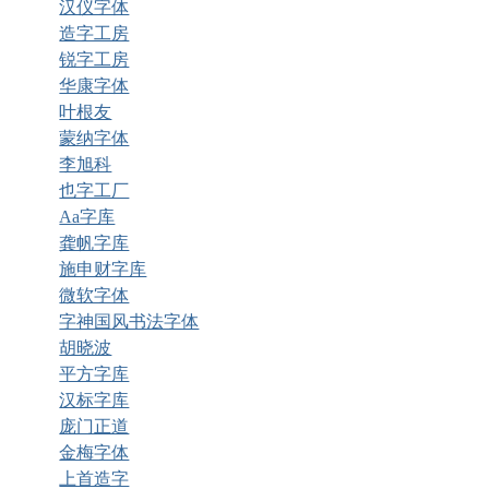
汉仪字体
造字工房
锐字工房
华康字体
叶根友
蒙纳字体
李旭科
也字工厂
Aa字库
龚帆字库
施申财字库
微软字体
字神国风书法字体
胡晓波
平方字库
汉标字库
庞门正道
金梅字体
上首造字