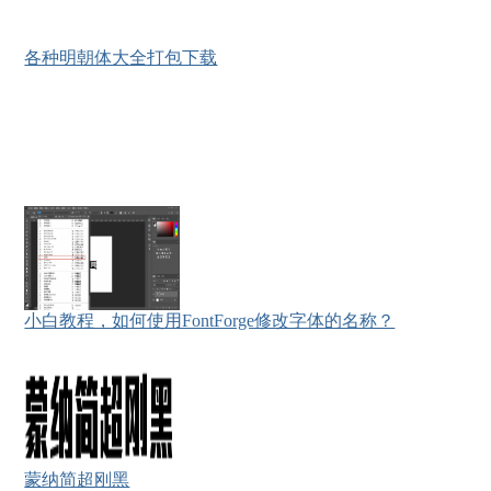
各种明朝体大全打包下载
小白教程，如何使用FontForge修改字体的名称？
蒙纳简超刚黑