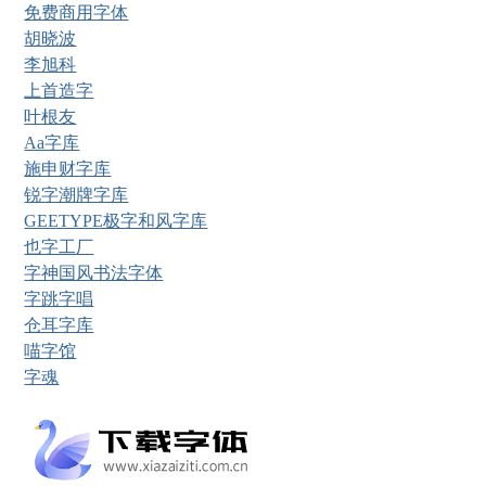
免费商用字体
胡晓波
李旭科
上首造字
叶根友
Aa字库
施申财字库
锐字潮牌字库
GEETYPE极字和风字库
也字工厂
字神国风书法字体
字跳字唱
仓耳字库
喵字馆
字魂