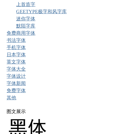
上首造字
GEETYPE极字和风字库
迷你字体
默陌字库
免费商用字体
书法字体
手机字体
日本字体
英文字体
字体大全
字体设计
字体新闻
免费字体
其他
图文展示