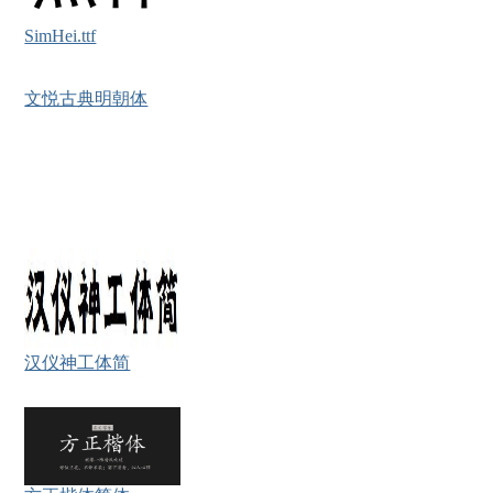
SimHei.ttf
文悦古典明朝体
汉仪神工体简