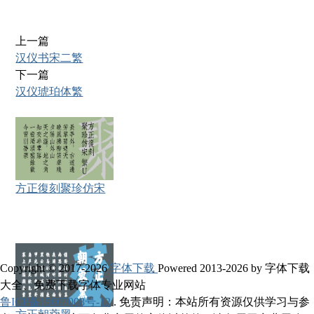
上一篇
汉仪书宋二繁
下一篇
汉仪琥珀体繁
方正復刻聚珍仿宋
Copyright © 2017-2026
字体下载
Powered 2013-2026 by 字体下载
大全、免费下载字体专业网站
鲁ICP备15007008号-12
. 免责声明：本站所有资源仅供学习与参