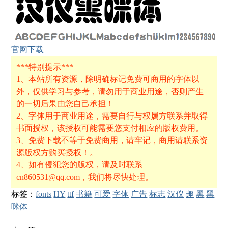
官网下载
***特别提示
***
1、本站所有资源，除明确标记免费可商用的字体以
外，仅供学习与参考，请勿用于商业用途，否则产生
的一切后果由您自己承担！
2、字体用于商业用途，需要自行与权属方联系并取得
书面授权，该授权可能需要您支付相应的版权费用。
3、免费下载不等于免费商用，请牢记，
商用请联系资
源版权方购买授权！
。
4、如有侵犯您的版权，请及时联系
cn860531@qq.com，我们将尽快处理。
标签：
fonts
HY
ttf
书籍
可爱
字体
广告
标志
汉仪
趣
黑
黑
咪体