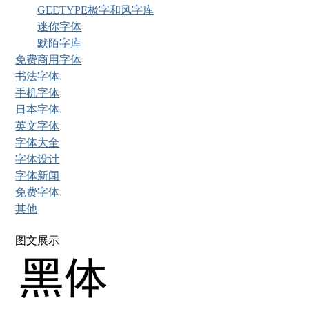
GEETYPE极字和风字库
迷你字体
默陌字库
免费商用字体
书法字体
手机字体
日本字体
英文字体
字体大全
字体设计
字体新闻
免费字体
其他
图文展示