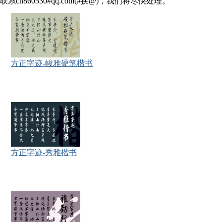
联系cn860530#qq.com(#换@)，我们将尽快处理。
方正字迹-峻雅硬笔楷书
方正字迹-秀雅楷书