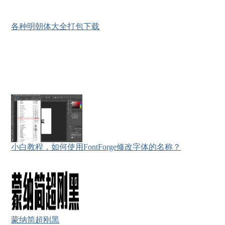
各种明朝体大全打包下载
小白教程，如何使用FontForge修改字体的名称？
蒙纳简超刚黑