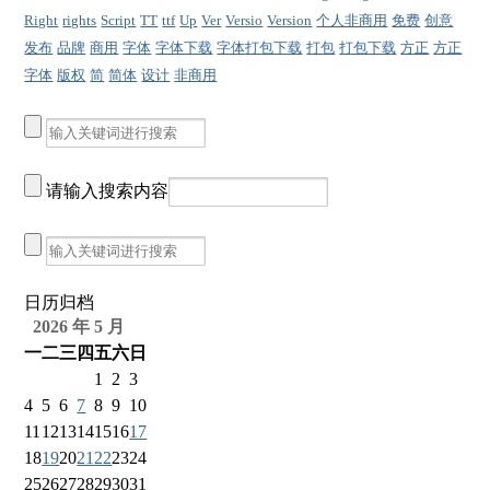
Right
rights
Script
TT
ttf
Up
Ver
Versio
Version
个人非商用
免费
创意
发布
品牌
商用
字体
字体下载
字体打包下载
打包
打包下载
方正
方正
字体
版权
简
简体
设计
非商用
请输入搜索内容
日历归档
2026 年 5 月
一
二
三
四
五
六
日
1
2
3
4
5
6
7
8
9
10
11
12
13
14
15
16
17
18
19
20
21
22
23
24
25
26
27
28
29
30
31